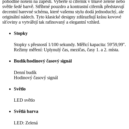
pohodlné nošení na zápěstí. Vyberte si ciferník v tmavě zelené nebo
světle šedé barvě. Stříbrné pouzdro a kontrastní ciferník představují
decentní barevné schéma, které vašemu stylu dodá jednoduchý, ale
originální nádech. Tyto klasické designy zdůrazňují krásu kovové
síťoviny a vytvářejí tak rafinovaný a elegantní vzhled.
Stopky
Stopky s přesností 1/100 sekundy. Měřicí kapacita: 59'59,99''.
Režimy měření: Uplynulý čas, mezičas, časy 1. a 2. místa.
Budík/hodinový časový signál
Denní budík
Hodinový časový signál
Světlo
LED světlo
Světlá barva
LED: Zelená