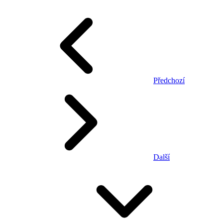
Předchozí
Další