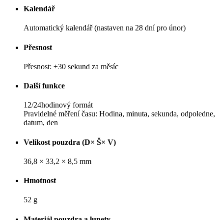
Kalendář
Automatický kalendář (nastaven na 28 dní pro únor)
Přesnost
Přesnost: ±30 sekund za měsíc
Další funkce
12/24hodinový formát
Pravidelné měření času: Hodina, minuta, sekunda, odpoledne,
datum, den
Velikost pouzdra (D× Š× V)
36,8 × 33,2 × 8,5 mm
Hmotnost
52 g
Materiál pouzdra a lunety