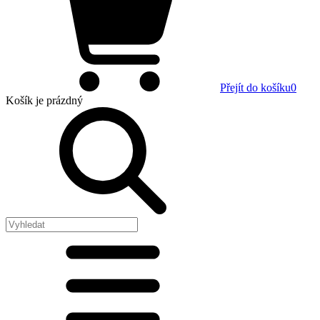
Přejít do košíku
0
Košík
je prázdný