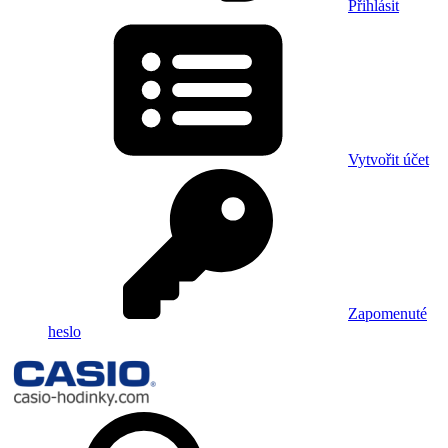
Přihlásit
Vytvořit účet
Zapomenuté
heslo