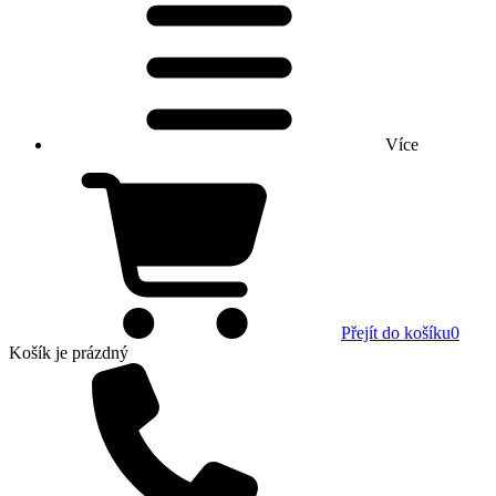
Více
Přejít do košíku
0
Košík
je prázdný