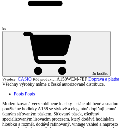
ks
Do košíku
CASIO
A158WEM-7EF
Doprava a platba
Výrobce:
Kód produktu:
Všechny výrobky máme z české autorizované distribuce.
Popis
Popis
Modernizovaná verze oblíbené klasiky – stále oblíbené a snadno
použitelné hodinky A158 se stylově a elegantně doplňují jemně
tkaným síťovaným páskem. Síťovaný pásek, ošetřený
specializovaným lisovacím procesem, který dodává hodinkám
hloubku a rozměr, dodává rafinovaný, vintage vzhled a naprosto