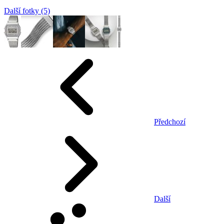
Další fotky (5)
Předchozí
Další