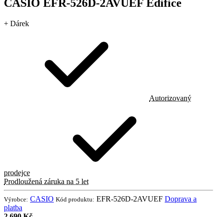
CASIO EFR-526D-2AVUEF Edifice
+ Dárek
Autorizovaný
prodejce
Prodloužená záruka na 5 let
CASIO
EFR-526D-2AVUEF
Doprava a
Výrobce:
Kód produktu:
platba
2 690 Kč