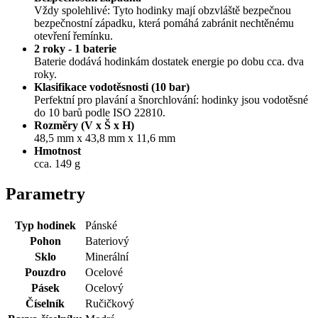
Vždy spolehlivé: Tyto hodinky mají obzvláště bezpečnou
bezpečnostní západku, která pomáhá zabránit nechtěnému
otevření řemínku.
2 roky - 1 baterie
Baterie dodává hodinkám dostatek energie po dobu cca. dva
roky.
Klasifikace vodotěsnosti (10 bar)
Perfektní pro plavání a šnorchlování: hodinky jsou vodotěsné
do 10 barů podle ISO 22810.
Rozměry (V x Š x H)
48,5 mm x 43,8 mm x 11,6 mm
Hmotnost
cca. 149 g
Parametry
Typ hodinek
Pánské
Pohon
Bateriový
Sklo
Minerální
Pouzdro
Ocelové
Pásek
Ocelový
Číselník
Ručičkový