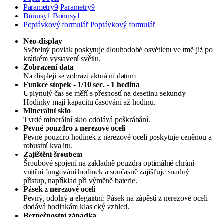
Parametry
9
Parametry
9
Bonusy
1
Bonusy
1
Poptávkový formulář
Poptávkový formulář
Neo-display
Světelný povlak poskytuje dlouhodobé osvětlení ve tmě již po
krátkém vystavení světlu.
Zobrazení data
Na displeji se zobrazí aktuální datum
Funkce stopek - 1/10 sec. - 1 hodina
Uplynulý čas se měří s přesností na desetinu sekundy.
Hodinky mají kapacitu časování až hodinu.
Minerální sklo
Tvrdé minerální sklo odolává poškrábání.
Pevné pouzdro z nerezové oceli
Pevné pouzdro hodinek z nerezové oceli poskytuje ceněnou a
robustní kvalitu.
Zajištění šroubem
Šroubové spojení na základně pouzdra optimálně chrání
vnitřní fungování hodinek a současně zajišťuje snadný
přístup, například při výměně baterie.
Pásek z nerezové oceli
Pevný, odolný a elegantní: Pásek na zápěstí z nerezové oceli
dodává hodinkám klasický vzhled.
Bezpečnostní západka