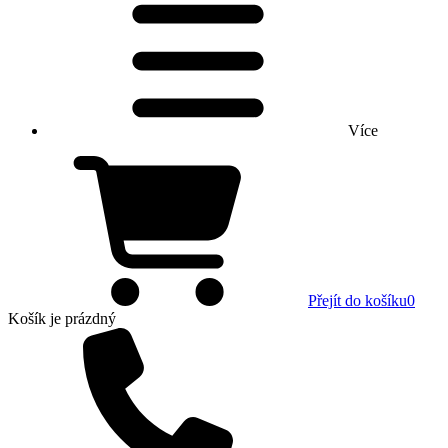
Více
Přejít do košíku
0
Košík
je prázdný