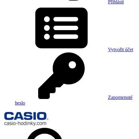
Přihlásit
Vytvořit účet
Zapomenuté
heslo