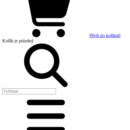
Přejít do košíku
0
Košík
je prázdný