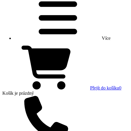
Více
Přejít do košíku
0
Košík
je prázdný