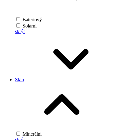
Bateriový
Solární
skrýt
Sklo
Minerální
skrýt