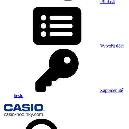
Přihlásit
Vytvořit účet
Zapomenuté
heslo