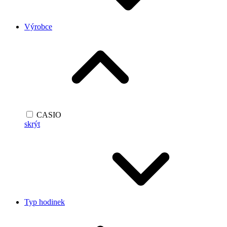
Výrobce
CASIO
skrýt
Typ hodinek