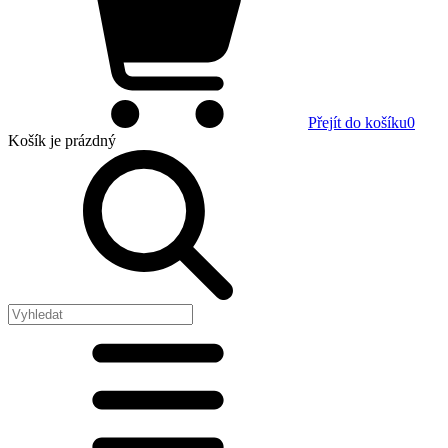
Přejít do košíku
0
Košík
je prázdný