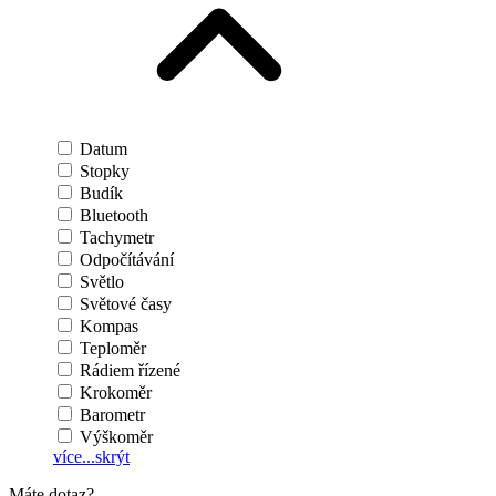
Datum
Stopky
Budík
Bluetooth
Tachymetr
Odpočítávání
Světlo
Světové časy
Kompas
Teploměr
Rádiem řízené
Krokoměr
Barometr
Výškoměr
více...
skrýt
Máte dotaz?