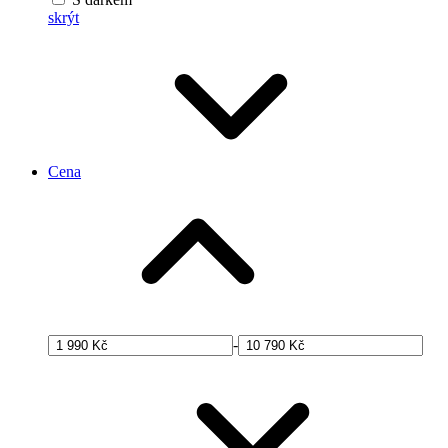
skrýt
Cena
-