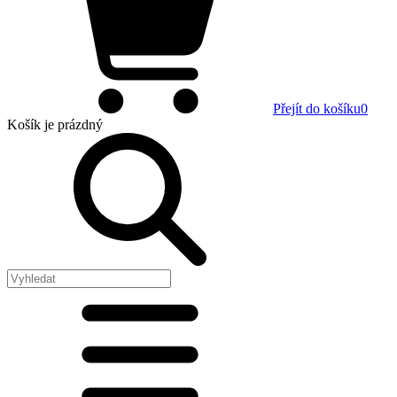
Přejít do košíku
0
Košík
je prázdný