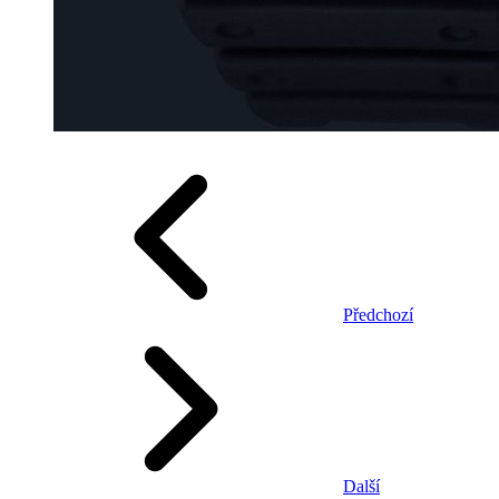
Předchozí
Další