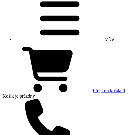
Více
Přejít do košíku
0
Košík
je prázdný