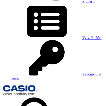
Přihlásit
Vytvořit účet
Zapomenuté
heslo