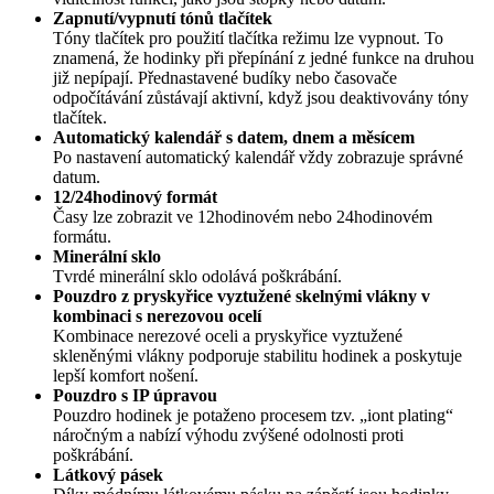
Zapnutí/vypnutí tónů tlačítek
Tóny tlačítek pro použití tlačítka režimu lze vypnout. To
znamená, že hodinky při přepínání z jedné funkce na druhou
již nepípají. Přednastavené budíky nebo časovače
odpočítávání zůstávají aktivní, když jsou deaktivovány tóny
tlačítek.
Automatický kalendář s datem, dnem a měsícem
Po nastavení automatický kalendář vždy zobrazuje správné
datum.
12/24hodinový formát
Časy lze zobrazit ve 12hodinovém nebo 24hodinovém
formátu.
Minerální sklo
Tvrdé minerální sklo odolává poškrábání.
Pouzdro z pryskyřice vyztužené skelnými vlákny v
kombinaci s nerezovou ocelí
Kombinace nerezové oceli a pryskyřice vyztužené
skleněnými vlákny podporuje stabilitu hodinek a poskytuje
lepší komfort nošení.
Pouzdro s IP úpravou
Pouzdro hodinek je potaženo procesem tzv. „iont plating“
náročným a nabízí výhodu zvýšené odolnosti proti
poškrábání.
Látkový pásek