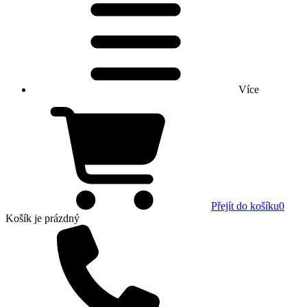
Více
Přejít do košíku
0
Košík
je prázdný