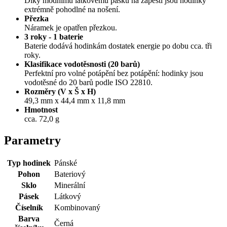
Díky módnímu látkovému pásku na zápěstí jsou hodinky
extrémně pohodlné na nošení.
Přezka
Náramek je opatřen přezkou.
3 roky - 1 baterie
Baterie dodává hodinkám dostatek energie po dobu cca. tři
roky.
Klasifikace vodotěsnosti (20 barů)
Perfektní pro volné potápění bez potápění: hodinky jsou
vodotěsné do 20 barů podle ISO 22810.
Rozměry (V x Š x H)
49,3 mm x 44,4 mm x 11,8 mm
Hmotnost
cca. 72,0 g
Parametry
Typ hodinek
Pánské
Pohon
Bateriový
Sklo
Minerální
Pásek
Látkový
Číselník
Kombinovaný
Barva
Černá