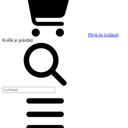
Přejít do košíku
0
Košík
je prázdný