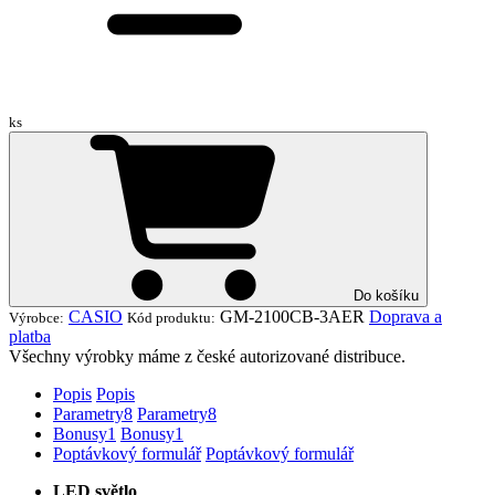
ks
Do košíku
CASIO
GM-2100CB-3AER
Doprava a
Výrobce:
Kód produktu:
platba
Všechny výrobky máme z české autorizované distribuce.
Popis
Popis
Parametry
8
Parametry
8
Bonusy
1
Bonusy
1
Poptávkový formulář
Poptávkový formulář
LED světlo