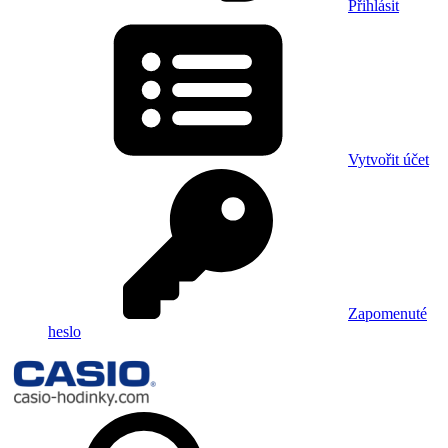
Přihlásit
Vytvořit účet
Zapomenuté
heslo