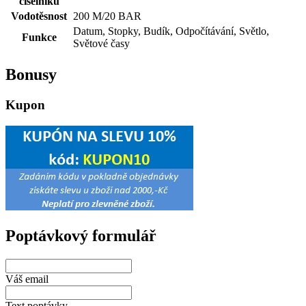
číselníku
Vodotěsnost
200 M/20 BAR
Datum, Stopky, Budík, Odpočítávání, Světlo,
Funkce
Světové časy
Bonusy
Kupon
Poptávkový formulář
Váš email
Text poptávky