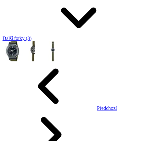
Další fotky (3)
Předchozí