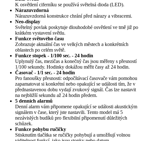
K osvětlení ciferníku se používá světelná dioda (LED).
Nárazuvzdorná
Nárazuvzdorná konstrukce chrání před nárazy a vibracemi.
Neo-display
Světelný povlak poskytuje dlouhodobé osvětlení ve tmě již po
krátkém vystavení světlu.
Funkce světového času
Zobrazuje aktuální čas ve velkých městech a konkrétních
oblastech po celém světě.
Funkce stopek - 1/100 sec. - 24 hodin
Uplynulý čas, mezičas a konečný čas jsou měřeny s přesností
1/100 sekundy. Hodinky dokážou měřit časy až 24 hodin.
Časovač - 1/1 sec. - 24 hodin
Pro fanoušky přesnosti: odpočítávací časovače vám pomohou
zapamatovat si konkrétní nebo opakující se události tím, že v
přednastavenou dobu vydají zvukový signál. Čas lze nastavit
na nejbližší sekundu až 24 hodin předem.
5 denních alarmů
Denní alarm vám připomene opakující se události akustickým
signálem v čase, který jste nastavili. Tento model má 5
nezávislých budíků pro flexibilní připomenutí důležitých
schůzek.
Funkce pohybu ručičky
Stisknutím tlačítka se ručičky pohybují a umožňují volnou
viditelnost funkcí, jako jsou stopky nebo datum.