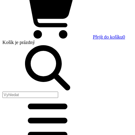
Přejít do košíku
0
Košík
je prázdný