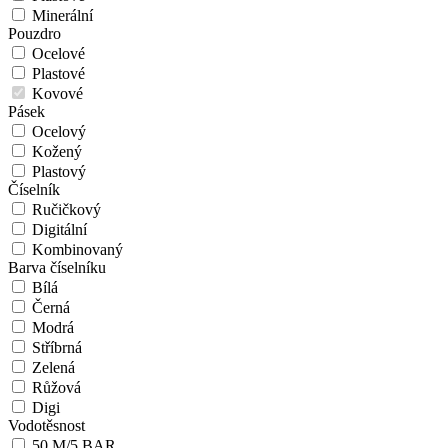
Minerální
Pouzdro
Ocelové
Plastové
Kovové
Pásek
Ocelový
Kožený
Plastový
Číselník
Ručičkový
Digitální
Kombinovaný
Barva číselníku
Bílá
Černá
Modrá
Stříbrná
Zelená
Růžová
Digi
Vodotěsnost
50 M/5 BAR