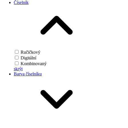
Číselník
Ručičkový
Digitální
Kombinovaný
skrýt
Barva číselníku