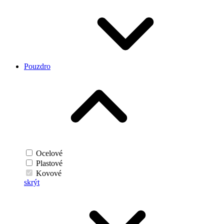
Pouzdro
Ocelové
Plastové
Kovové
skrýt