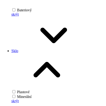
Bateriový
skrýt
Sklo
Plastové
Minerální
skrýt