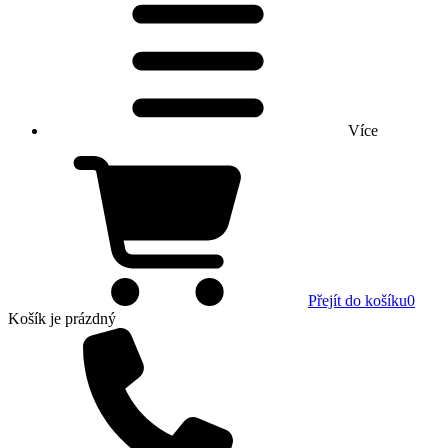
Více
Přejít do košíku
0
Košík
je prázdný