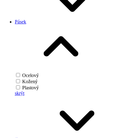
Pásek
Ocelový
Kožený
Plastový
skrýt