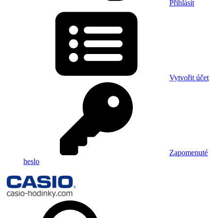
Přihlásit
Vytvořit účet
Zapomenuté
heslo