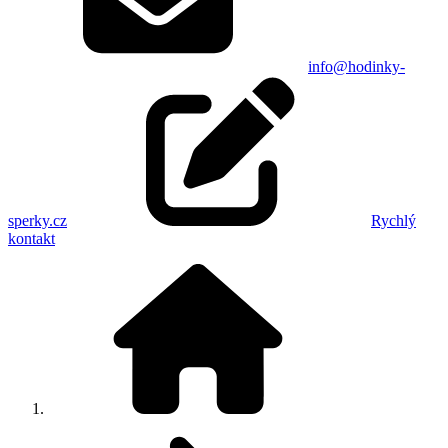
info@hodinky-
sperky.cz
Rychlý
kontakt