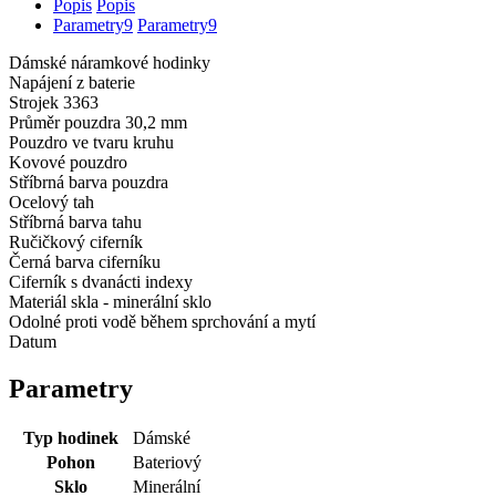
Popis
Popis
Parametry
9
Parametry
9
Dámské náramkové hodinky
Napájení z baterie
Strojek 3363
Průměr pouzdra 30,2 mm
Pouzdro ve tvaru kruhu
Kovové pouzdro
Stříbrná barva pouzdra
Ocelový tah
Stříbrná barva tahu
Ručičkový ciferník
Černá barva ciferníku
Ciferník s dvanácti indexy
Materiál skla - minerální sklo
Odolné proti vodě během sprchování a mytí
Datum
Parametry
Typ hodinek
Dámské
Pohon
Bateriový
Sklo
Minerální