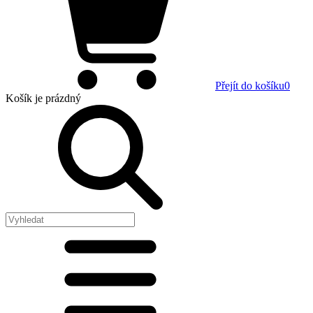
Přejít do košíku
0
Košík
je prázdný