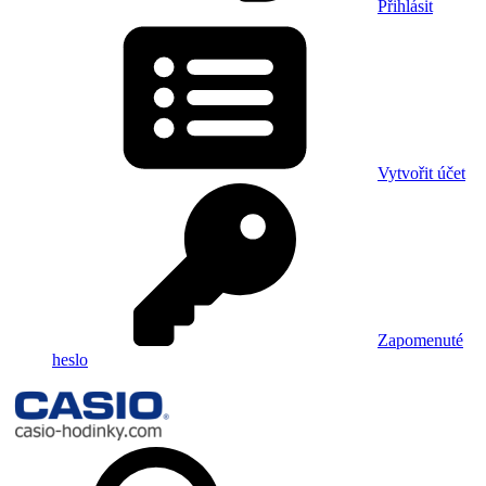
Přihlásit
Vytvořit účet
Zapomenuté
heslo