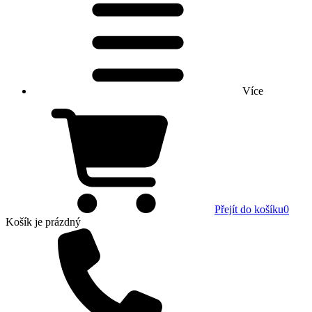
Více
Přejít do košíku
0
Košík
je prázdný