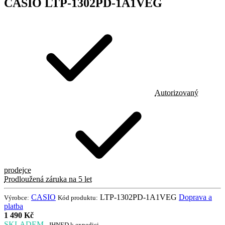
CASIO LTP-1302PD-1A1VEG
Autorizovaný
prodejce
Prodloužená záruka na 5 let
CASIO
LTP-1302PD-1A1VEG
Doprava a
Výrobce:
Kód produktu:
platba
1 490 Kč
SKLADEM
- IHNED k expedici