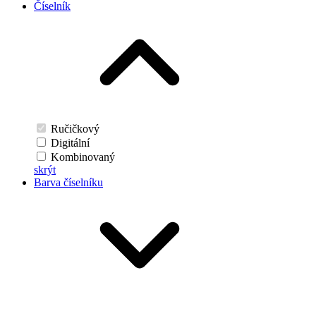
Číselník
Ručičkový
Digitální
Kombinovaný
skrýt
Barva číselníku