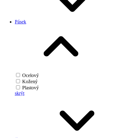
Pásek
Ocelový
Kožený
Plastový
skrýt