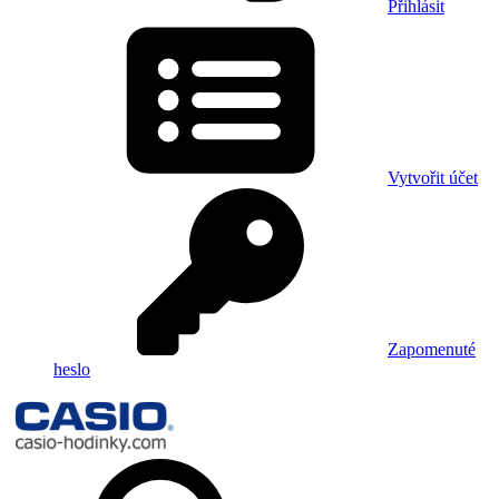
Přihlásit
Vytvořit účet
Zapomenuté
heslo