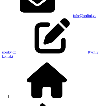
info@hodinky-
sperky.cz
Rychlý
kontakt