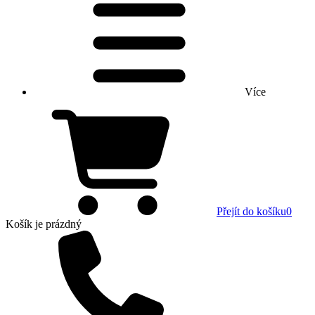
Více
Přejít do košíku
0
Košík
je prázdný