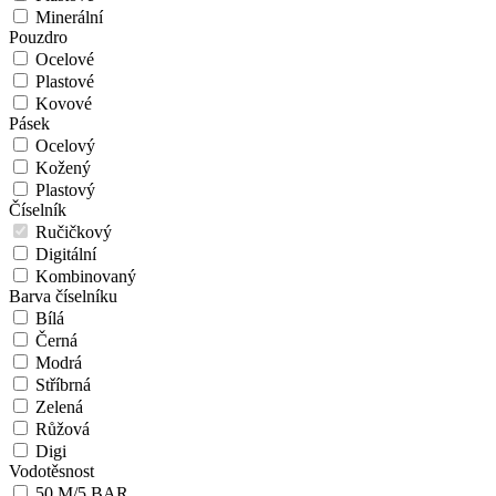
Minerální
Pouzdro
Ocelové
Plastové
Kovové
Pásek
Ocelový
Kožený
Plastový
Číselník
Ručičkový
Digitální
Kombinovaný
Barva číselníku
Bílá
Černá
Modrá
Stříbrná
Zelená
Růžová
Digi
Vodotěsnost
50 M/5 BAR