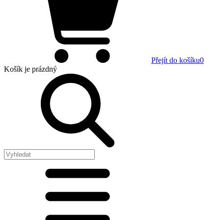
Přejít do košíku
0
Košík
je prázdný