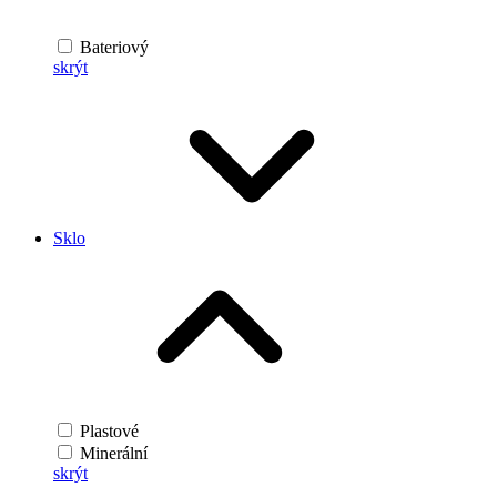
Bateriový
skrýt
Sklo
Plastové
Minerální
skrýt