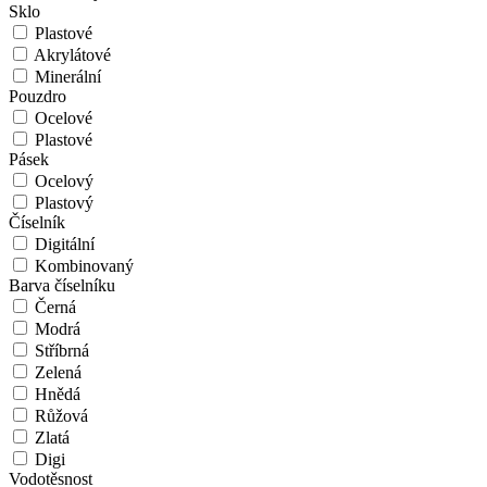
Sklo
Plastové
Akrylátové
Minerální
Pouzdro
Ocelové
Plastové
Pásek
Ocelový
Plastový
Číselník
Digitální
Kombinovaný
Barva číselníku
Černá
Modrá
Stříbrná
Zelená
Hnědá
Růžová
Zlatá
Digi
Vodotěsnost