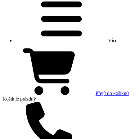
Více
Přejít do košíku
0
Košík
je prázdný