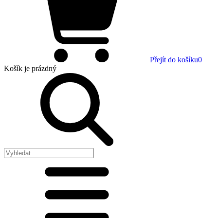
Přejít do košíku
0
Košík
je prázdný