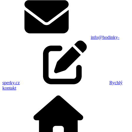
info@hodinky-
sperky.cz
Rychlý
kontakt