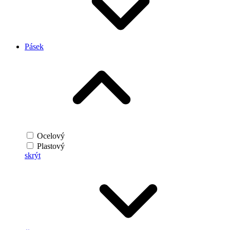
Pásek
Ocelový
Plastový
skrýt