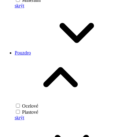
Minerální
skrýt
Pouzdro
Ocelové
Plastové
skrýt