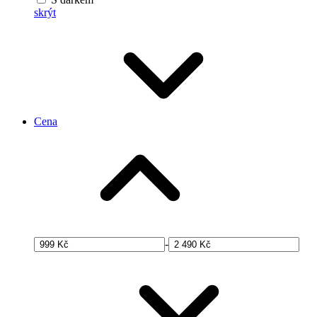
skrýt
Cena
-