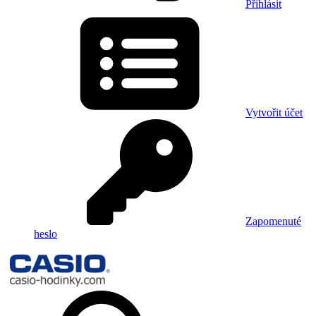
Přihlásit
Vytvořit účet
Zapomenuté
heslo