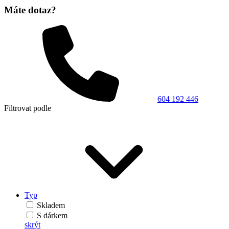
Máte dotaz?
604 192 446
Filtrovat podle
Typ
Skladem
S dárkem
skrýt