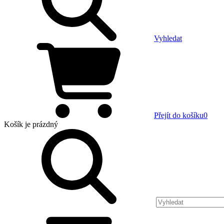
Vyhledat
Přejít do košíku
0
Košík
je prázdný