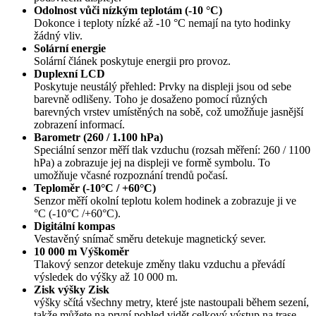
Odolnost vůči nízkým teplotám (-10 °C)
Dokonce i teploty nízké až -10 °C nemají na tyto hodinky
žádný vliv.
Solární energie
Solární článek poskytuje energii pro provoz.
Duplexní LCD
Poskytuje neustálý přehled: Prvky na displeji jsou od sebe
barevně odlišeny. Toho je dosaženo pomocí různých
barevných vrstev umístěných na sobě, což umožňuje jasnější
zobrazení informací.
Barometr (260 / 1.100 hPa)
Speciální senzor měří tlak vzduchu (rozsah měření: 260 / 1100
hPa) a zobrazuje jej na displeji ve formě symbolu. To
umožňuje včasné rozpoznání trendů počasí.
Teploměr (-10°C / +60°C)
Senzor měří okolní teplotu kolem hodinek a zobrazuje ji ve
°C (-10°C /+60°C).
Digitální kompas
Vestavěný snímač směru detekuje magnetický sever.
10 000 m Výškoměr
Tlakový senzor detekuje změny tlaku vzduchu a převádí
výsledek do výšky až 10 000 m.
Zisk výšky Zisk
výšky sčítá všechny metry, které jste nastoupali během sezení,
takže můžete na první pohled vidět celkový výstup na trase.