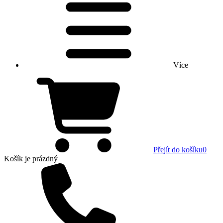
Více
Přejít do košíku
0
Košík
je prázdný