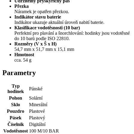
Udržitelný pryskyřičný pás
Přezka
Náramek je opatřen přezkou.
Indikátor stavu baterie
Indikátor ukazuje aktuální úroveň nabití baterie.
Klasifikace vodotěsnosti (10 bar)
Perfektní pro plavání a šnorchlování: hodinky jsou vodotěsné
do 10 barů podle ISO 22810.
Rozměry (V x Š x H)
54,7 mm x 51,7 mm x 15,1 mm
Hmotnost
cca. 54 g
Parametry
Typ
Pánské
hodinek
Pohon
Solární
Sklo
Minerální
Pouzdro
Plastové
Pásek
Plastový
Číselník
Digitální
Vodotěsnost
100 M/10 BAR