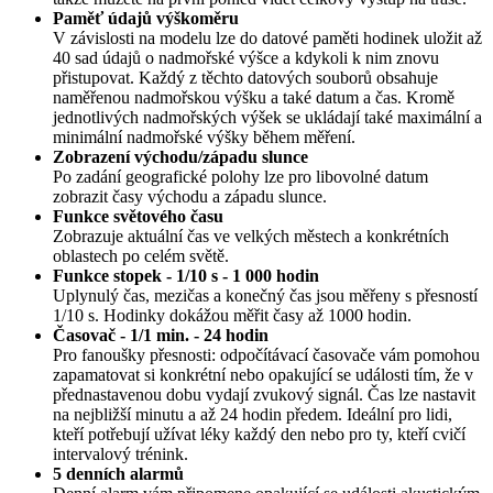
Paměť údajů výškoměru
V závislosti na modelu lze do datové paměti hodinek uložit až
40 sad údajů o nadmořské výšce a kdykoli k nim znovu
přistupovat. Každý z těchto datových souborů obsahuje
naměřenou nadmořskou výšku a také datum a čas. Kromě
jednotlivých nadmořských výšek se ukládají také maximální a
minimální nadmořské výšky během měření.
Zobrazení východu/západu slunce
Po zadání geografické polohy lze pro libovolné datum
zobrazit časy východu a západu slunce.
Funkce světového času
Zobrazuje aktuální čas ve velkých městech a konkrétních
oblastech po celém světě.
Funkce stopek - 1/10 s - 1 000 hodin
Uplynulý čas, mezičas a konečný čas jsou měřeny s přesností
1/10 s. Hodinky dokážou měřit časy až 1000 hodin.
Časovač - 1/1 min. - 24 hodin
Pro fanoušky přesnosti: odpočítávací časovače vám pomohou
zapamatovat si konkrétní nebo opakující se události tím, že v
přednastavenou dobu vydají zvukový signál. Čas lze nastavit
na nejbližší minutu a až 24 hodin předem. Ideální pro lidi,
kteří potřebují užívat léky každý den nebo pro ty, kteří cvičí
intervalový trénink.
5 denních alarmů