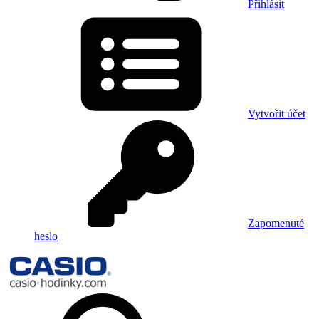
Přihlásit
Vytvořit účet
Zapomenuté
heslo