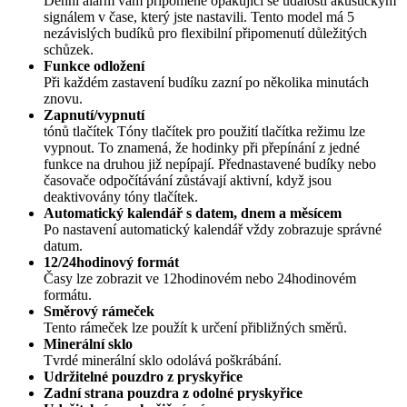
Denní alarm vám připomene opakující se události akustickým
signálem v čase, který jste nastavili. Tento model má 5
nezávislých budíků pro flexibilní připomenutí důležitých
schůzek.
Funkce odložení
Při každém zastavení budíku zazní po několika minutách
znovu.
Zapnutí/vypnutí
tónů tlačítek Tóny tlačítek pro použití tlačítka režimu lze
vypnout. To znamená, že hodinky při přepínání z jedné
funkce na druhou již nepípají. Přednastavené budíky nebo
časovače odpočítávání zůstávají aktivní, když jsou
deaktivovány tóny tlačítek.
Automatický kalendář s datem, dnem a měsícem
Po nastavení automatický kalendář vždy zobrazuje správné
datum.
12/24hodinový formát
Časy lze zobrazit ve 12hodinovém nebo 24hodinovém
formátu.
Směrový rámeček
Tento rámeček lze použít k určení přibližných směrů.
Minerální sklo
Tvrdé minerální sklo odolává poškrábání.
Udržitelné pouzdro z pryskyřice
Zadní strana pouzdra z odolné pryskyřice