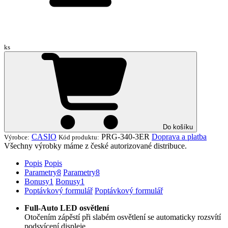
ks
Do košíku
CASIO
PRG-340-3ER
Doprava a platba
Výrobce:
Kód produktu:
Všechny výrobky máme z české autorizované distribuce.
Popis
Popis
Parametry
8
Parametry
8
Bonusy
1
Bonusy
1
Poptávkový formulář
Poptávkový formulář
Full-Auto LED osvětlení
Otočením zápěstí při slabém osvětlení se automaticky rozsvítí
podsvícení displeje.