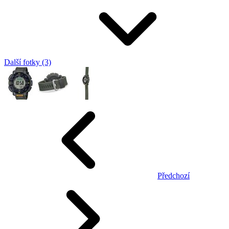
Další fotky (3)
Předchozí