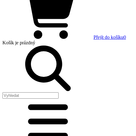
Přejít do košíku
0
Košík
je prázdný