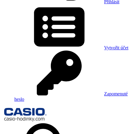
Přihlásit
Vytvořit účet
Zapomenuté
heslo