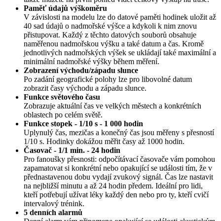
Paměť údajů výškoměru
V závislosti na modelu lze do datové paměti hodinek uložit až
40 sad údajů o nadmořské výšce a kdykoli k nim znovu
přistupovat. Každý z těchto datových souborů obsahuje
naměřenou nadmořskou výšku a také datum a čas. Kromě
jednotlivých nadmořských výšek se ukládají také maximální a
minimální nadmořské výšky během měření.
Zobrazení východu/západu slunce
Po zadání geografické polohy lze pro libovolné datum
zobrazit časy východu a západu slunce.
Funkce světového času
Zobrazuje aktuální čas ve velkých městech a konkrétních
oblastech po celém světě.
Funkce stopek - 1/10 s - 1 000 hodin
Uplynulý čas, mezičas a konečný čas jsou měřeny s přesností
1/10 s. Hodinky dokážou měřit časy až 1000 hodin.
Časovač - 1/1 min. - 24 hodin
Pro fanoušky přesnosti: odpočítávací časovače vám pomohou
zapamatovat si konkrétní nebo opakující se události tím, že v
přednastavenou dobu vydají zvukový signál. Čas lze nastavit
na nejbližší minutu a až 24 hodin předem. Ideální pro lidi,
kteří potřebují užívat léky každý den nebo pro ty, kteří cvičí
intervalový trénink.
5 denních alarmů