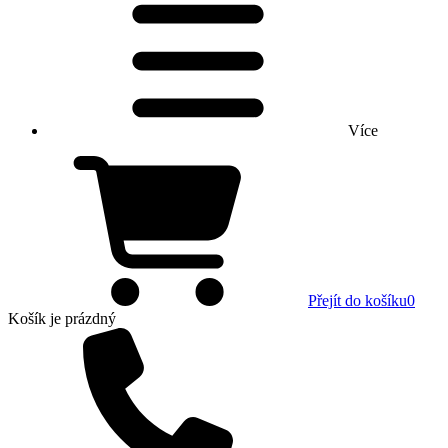
Více
Přejít do košíku
0
Košík
je prázdný