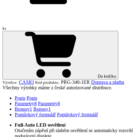
ks
Do košíku
CASIO
PRG-340-1ER
Doprava a platba
Výrobce:
Kód produktu:
Všechny výrobky máme z české autorizované distribuce.
Popis
Popis
Parametry
8
Parametry
8
Bonusy
1
Bonusy
1
Poptávkový formulář
Poptávkový formulář
Full-Auto LED osvětlení
Otočením zápěstí při slabém osvětlení se automaticky rozsvítí
podsvícení displeje.