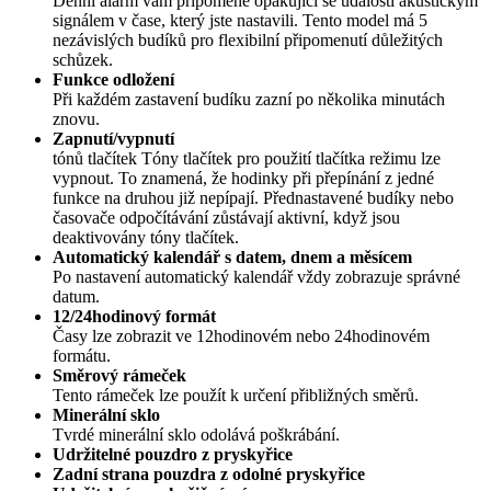
Denní alarm vám připomene opakující se události akustickým
signálem v čase, který jste nastavili. Tento model má 5
nezávislých budíků pro flexibilní připomenutí důležitých
schůzek.
Funkce odložení
Při každém zastavení budíku zazní po několika minutách
znovu.
Zapnutí/vypnutí
tónů tlačítek Tóny tlačítek pro použití tlačítka režimu lze
vypnout. To znamená, že hodinky při přepínání z jedné
funkce na druhou již nepípají. Přednastavené budíky nebo
časovače odpočítávání zůstávají aktivní, když jsou
deaktivovány tóny tlačítek.
Automatický kalendář s datem, dnem a měsícem
Po nastavení automatický kalendář vždy zobrazuje správné
datum.
12/24hodinový formát
Časy lze zobrazit ve 12hodinovém nebo 24hodinovém
formátu.
Směrový rámeček
Tento rámeček lze použít k určení přibližných směrů.
Minerální sklo
Tvrdé minerální sklo odolává poškrábání.
Udržitelné pouzdro z pryskyřice
Zadní strana pouzdra z odolné pryskyřice