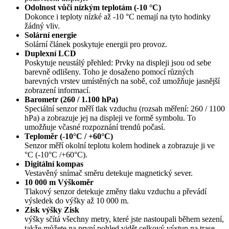
Odolnost vůči nízkým teplotám (-10 °C)
Dokonce i teploty nízké až -10 °C nemají na tyto hodinky
žádný vliv.
Solární energie
Solární článek poskytuje energii pro provoz.
Duplexní LCD
Poskytuje neustálý přehled: Prvky na displeji jsou od sebe
barevně odlišeny. Toho je dosaženo pomocí různých
barevných vrstev umístěných na sobě, což umožňuje jasnější
zobrazení informací.
Barometr (260 / 1.100 hPa)
Speciální senzor měří tlak vzduchu (rozsah měření: 260 / 1100
hPa) a zobrazuje jej na displeji ve formě symbolu. To
umožňuje včasné rozpoznání trendů počasí.
Teploměr (-10°C / +60°C)
Senzor měří okolní teplotu kolem hodinek a zobrazuje ji ve
°C (-10°C /+60°C).
Digitální kompas
Vestavěný snímač směru detekuje magnetický sever.
10 000 m Výškoměr
Tlakový senzor detekuje změny tlaku vzduchu a převádí
výsledek do výšky až 10 000 m.
Zisk výšky Zisk
výšky sčítá všechny metry, které jste nastoupali během sezení,
takže můžete na první pohled vidět celkový výstup na trase.