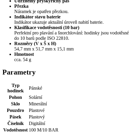
Udržitelný pryskyřičný pás
Přezka
Náramek je opatřen přezkou.
Indikátor stavu baterie
Indikátor ukazuje aktuální úroveň nabití baterie.
Klasifikace vodotěsnosti (10 bar)
Perfektní pro plavání a šnorchlování: hodinky jsou vodotěsné
do 10 barů podle ISO 22810.
Rozměry (V x Š x H)
54,7 mm x 51,7 mm x 15,1 mm
Hmotnost
cca. 54 g
Parametry
Typ
Pánské
hodinek
Pohon
Solární
Sklo
Minerální
Pouzdro
Plastové
Pásek
Plastový
Číselník
Digitální
Vodotěsnost
100 M/10 BAR