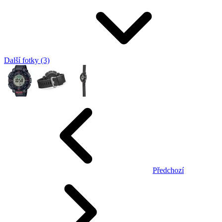
Další fotky (3)
Předchozí