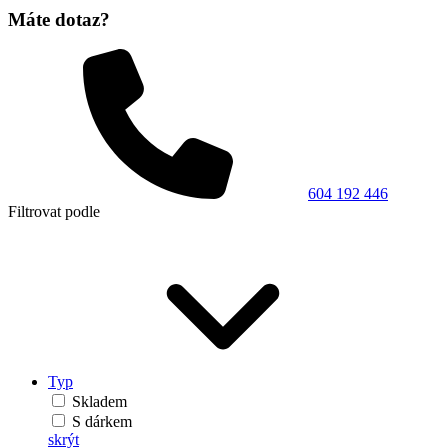
Máte dotaz?
604 192 446
Filtrovat podle
Typ
Skladem
S dárkem
skrýt