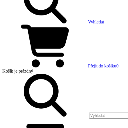
Vyhledat
Přejít do košíku
0
Košík
je prázdný