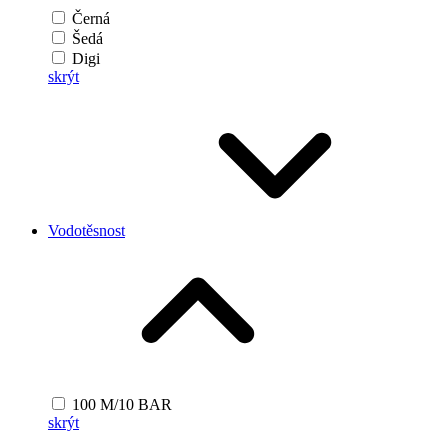
Černá
Šedá
Digi
skrýt
Vodotěsnost
100 M/10 BAR
skrýt