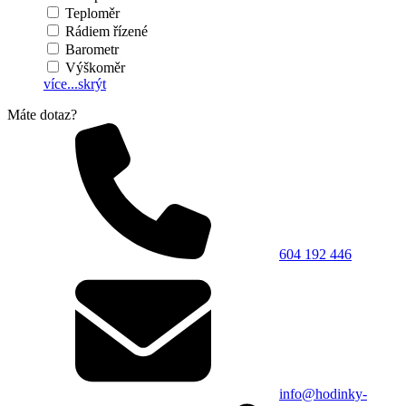
Teploměr
Rádiem řízené
Barometr
Výškoměr
více...
skrýt
Máte dotaz?
604 192 446
info@hodinky-