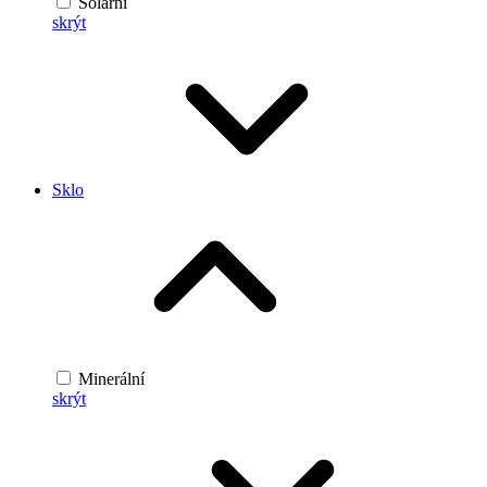
Solární
skrýt
Sklo
Minerální
skrýt