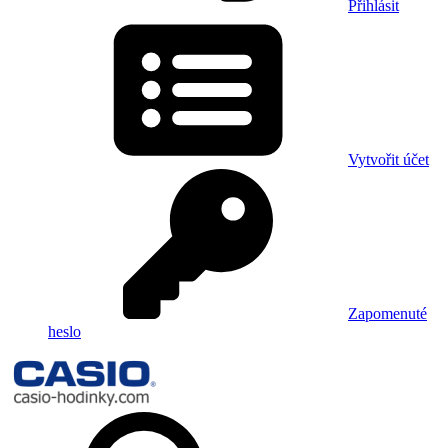
Přihlásit
Vytvořit účet
Zapomenuté
heslo