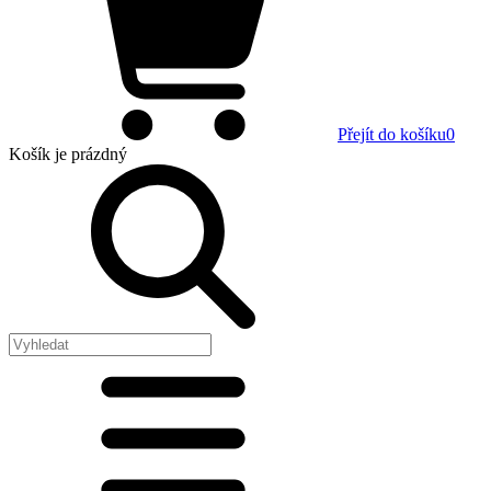
Přejít do košíku
0
Košík
je prázdný