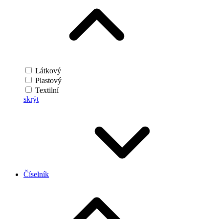
Látkový
Plastový
Textilní
skrýt
Číselník