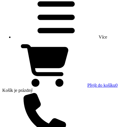
Více
Přejít do košíku
0
Košík
je prázdný