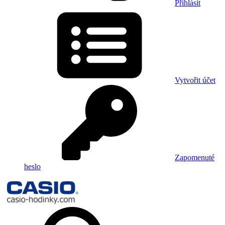
Přihlásit
Vytvořit účet
Zapomenuté
heslo