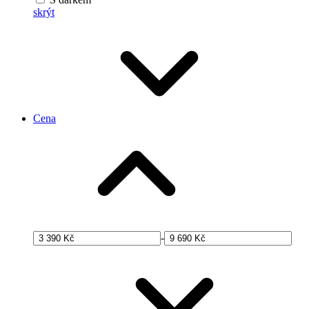
skrýt
Cena
-