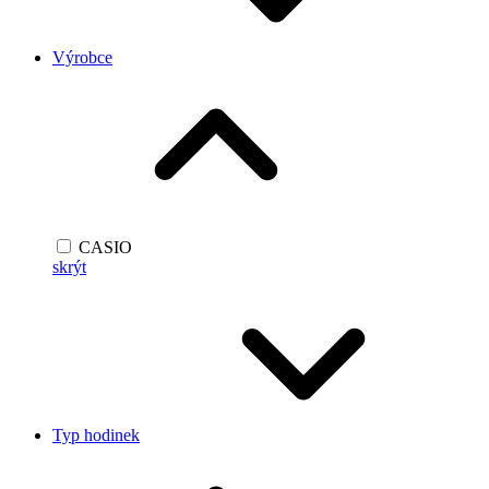
Výrobce
CASIO
skrýt
Typ hodinek