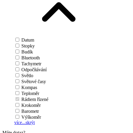
Datum
Stopky
Budík
Bluetooth
Tachymetr
Odpočítávání
Světlo
Světové časy
Kompas
Teploměr
Rádiem řízené
Krokoměr
Barometr
Výškoměr
více...
skrýt
Máte dotaz?