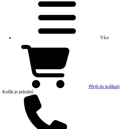
Více
Přejít do košíku
0
Košík
je prázdný