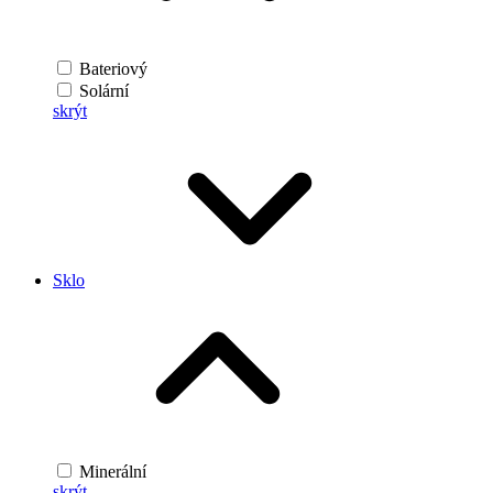
Bateriový
Solární
skrýt
Sklo
Minerální
skrýt