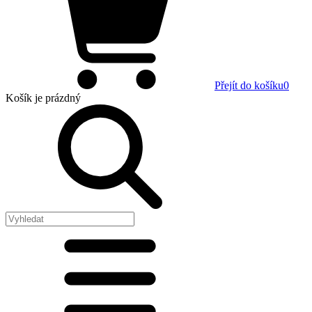
Přejít do košíku
0
Košík
je prázdný