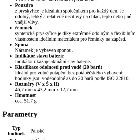
Pouzdro
z pryskyřice je ideálním společníkem pro každý den. Je
odolný, lehký a relativně necitlivý na chlad, teplo nebo jiné
vnější vlivy.
řemínek
syntetická pryskyřice je díky extrémně odolným a flexibilním
vlastnostem ideálním materiálem pro řemínky na zápěstí.
Spona
Náramek je vybaven sponou.
Indikátor stavu baterie
Indikátor ukazuje aktuální stav baterie.
Klasifikace odolnosti proti vodě (20 barů)
Ideální pro volné potápění bez potápěčského vybavení:
hodinky jsou voděodolné až do 20 barů podle ISO 22810.
Rozměry (V x Š x H)
46,7 mm x 43,2 mm x 12,7 mm
Hmotnost
cca. 51,7 g
Parametry
Typ
Pánské
hodinek