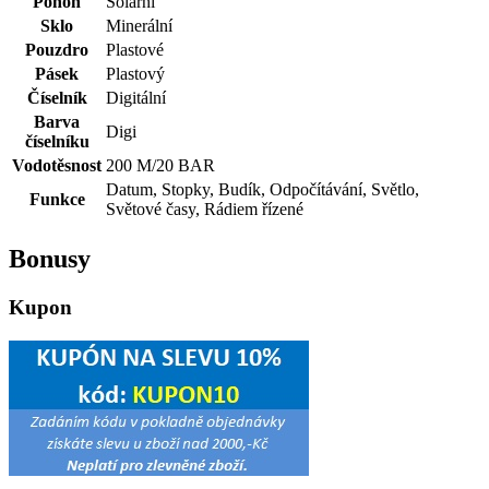
Pohon
Solární
Sklo
Minerální
Pouzdro
Plastové
Pásek
Plastový
Číselník
Digitální
Barva
Digi
číselníku
Vodotěsnost
200 M/20 BAR
Datum, Stopky, Budík, Odpočítávání, Světlo,
Funkce
Světové časy, Rádiem řízené
Bonusy
Kupon