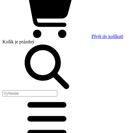
Přejít do košíku
0
Košík
je prázdný