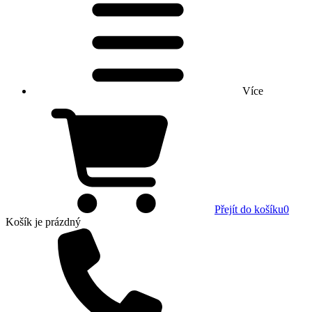
Více
Přejít do košíku
0
Košík
je prázdný