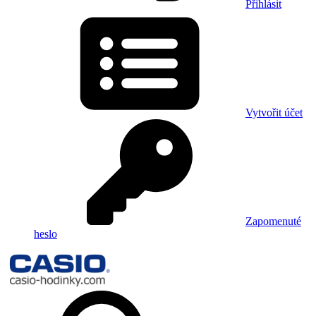
Přihlásit
Vytvořit účet
Zapomenuté
heslo