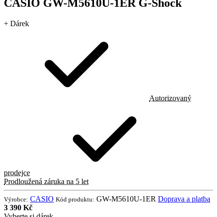
CASIO GW-M5610U-1ER G-Shock
+ Dárek
Autorizovaný
prodejce
Prodloužená záruka na 5 let
CASIO
GW-M5610U-1ER
Doprava a platba
Výrobce:
Kód produktu:
3 390 Kč
Vyberte si dárek