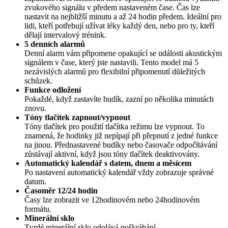
zvukového signálu v předem nastaveném čase. Čas lze
nastavit na nejbližší minutu a až 24 hodin předem. Ideální pro
lidi, kteří potřebují užívat léky každý den, nebo pro ty, kteří
dělají intervalový trénink.
5 denních alarmů
Denní alarm vám připomene opakující se události akustickým
signálem v čase, který jste nastavili. Tento model má 5
nezávislých alarmů pro flexibilní připomenutí důležitých
schůzek.
Funkce odložení
Pokaždé, když zastavíte budík, zazní po několika minutách
znovu.
Tóny tlačítek zapnout/vypnout
Tóny tlačítek pro použití tlačítka režimu lze vypnout. To
znamená, že hodinky již nepípají při přepnutí z jedné funkce
na jinou. Přednastavené budíky nebo časovače odpočítávání
zůstávají aktivní, když jsou tóny tlačítek deaktivovány.
Automatický kalendář s datem, dnem a měsícem
Po nastavení automatický kalendář vždy zobrazuje správné
datum.
Časoměr 12/24 hodin
Časy lze zobrazit ve 12hodinovém nebo 24hodinovém
formátu.
Minerální sklo
Tvrdé minerální sklo odolává poškrábání.