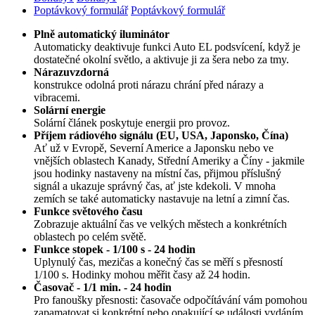
Poptávkový formulář
Poptávkový formulář
Plně automatický iluminátor
Automaticky deaktivuje funkci Auto EL podsvícení, když je
dostatečné okolní světlo, a aktivuje ji za šera nebo za tmy.
Nárazuvzdorná
konstrukce odolná proti nárazu chrání před nárazy a
vibracemi.
Solární energie
Solární článek poskytuje energii pro provoz.
Příjem rádiového signálu (EU, USA, Japonsko, Čína)
Ať už v Evropě, Severní Americe a Japonsku nebo ve
vnějších oblastech Kanady, Střední Ameriky a Číny - jakmile
jsou hodinky nastaveny na místní čas, přijmou příslušný
signál a ukazuje správný čas, ať jste kdekoli. V mnoha
zemích se také automaticky nastavuje na letní a zimní čas.
Funkce světového času
Zobrazuje aktuální čas ve velkých městech a konkrétních
oblastech po celém světě.
Funkce stopek - 1/100 s - 24 hodin
Uplynulý čas, mezičas a konečný čas se měří s přesností
1/100 s. Hodinky mohou měřit časy až 24 hodin.
Časovač - 1/1 min. - 24 hodin
Pro fanoušky přesnosti: časovače odpočítávání vám pomohou
zapamatovat si konkrétní nebo opakující se události vydáním