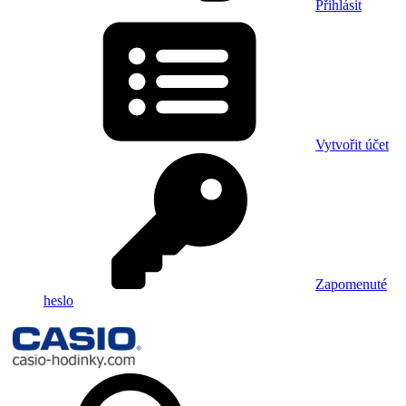
Přihlásit
Vytvořit účet
Zapomenuté
heslo