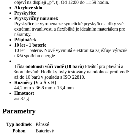
objeví na displeji „p“, tj. Od 12:00 do 11:59 hodin.
Akrylové sklo
Pryskyřice
Pryskyřičný náramek
Pryskyřice je vyrobena ze syntetické pryskyřice a díky své
extrémní trvanlivosti a flexibilitě je ideálním materiálem pro
náramky.
Připínáček
10 let - 1 baterie
10 let 1 baterie. Nově vyvinutá elektronika zajišťuje výrazně
nižší spotřebu energie.
Třída
odolnosti vůči vodě (10 barů)
Ideální pro plavání a
šnorchlování: Hodinky byly testovány na odolnost proti vodě
až do 10 barů v souladu s ISO 22810.
Rozměry (V x Š x H)
44,2 mm x 36,8 mm x 13,4 mm
Hmotnost
asi 37 g
Parametry
Typ hodinek
Pánské
Pohon
Bateriový