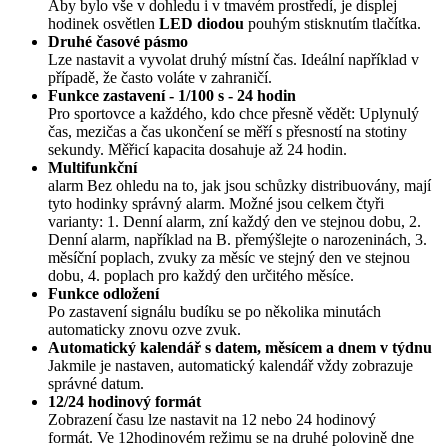
Aby bylo vše v dohledu i v tmavém prostředí, je displej
hodinek osvětlen
LED diodou
pouhým stisknutím tlačítka.
Druhé časové pásmo
Lze nastavit a vyvolat druhý místní čas. Ideální například v
případě, že často voláte v zahraničí.
Funkce zastavení - 1/100 s - 24 hodin
Pro sportovce a každého, kdo chce přesně vědět: Uplynulý
čas, mezičas a čas ukončení se měří s přesností na stotiny
sekundy. Měřicí kapacita dosahuje až 24 hodin.
Multifunkční
alarm Bez ohledu na to, jak jsou schůzky distribuovány, mají
tyto hodinky správný alarm. Možné jsou celkem čtyři
varianty: 1. Denní alarm, zní každý den ve stejnou dobu, 2.
Denní alarm, například na B. přemýšlejte o narozeninách, 3.
měsíční poplach, zvuky za měsíc ve stejný den ve stejnou
dobu, 4. poplach pro každý den určitého měsíce.
Funkce odložení
Po zastavení signálu budíku se po několika minutách
automaticky znovu ozve zvuk.
Automatický kalendář s datem, měsícem a dnem v týdnu
Jakmile je nastaven, automatický kalendář vždy zobrazuje
správné datum.
12/24 hodinový formát
Zobrazení času lze nastavit na 12 nebo 24 hodinový
formát. Ve 12hodinovém režimu se na druhé polovině dne