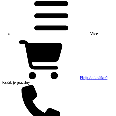
Více
Přejít do košíku
0
Košík
je prázdný