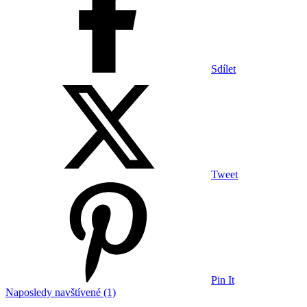
Sdílet
Tweet
Pin It
Naposledy navštívené (1)