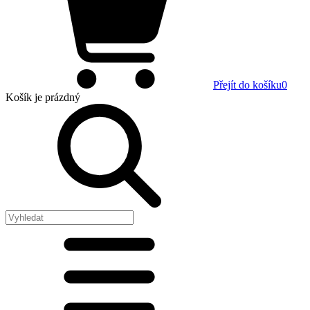
Přejít do košíku
0
Košík
je prázdný