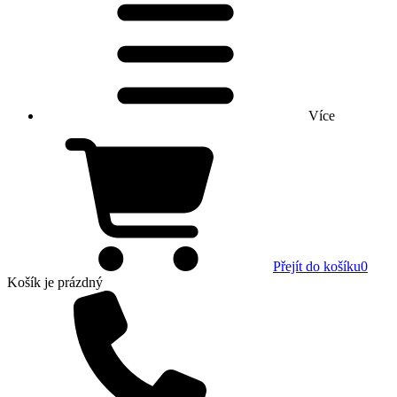
Více
Přejít do košíku
0
Košík
je prázdný