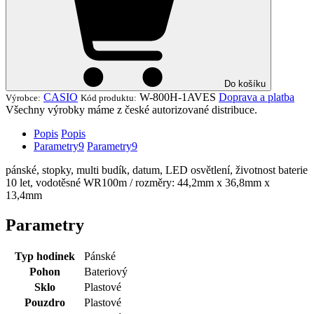
Do košíku
CASIO
W-800H-1AVES
Doprava a platba
Výrobce:
Kód produktu:
Všechny výrobky máme z české autorizované distribuce.
Popis
Popis
Parametry
9
Parametry
9
pánské, stopky, multi budík, datum, LED osvětlení, životnost baterie
10 let, vodotěsné WR100m / rozměry: 44,2mm x 36,8mm x
13,4mm
Parametry
Typ hodinek
Pánské
Pohon
Bateriový
Sklo
Plastové
Pouzdro
Plastové