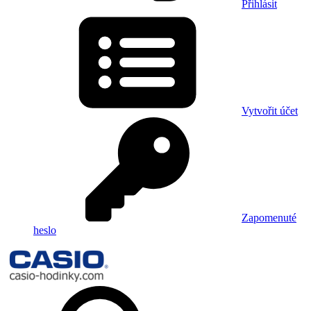
Přihlásit
Vytvořit účet
Zapomenuté
heslo