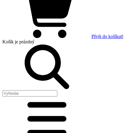
Přejít do košíku
0
Košík
je prázdný