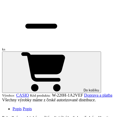
ks
Do košíku
CASIO
W-220H-1A2VEF
Doprava a platba
Výrobce:
Kód produktu:
Všechny výrobky máme z české autorizované distribuce.
Popis
Popis