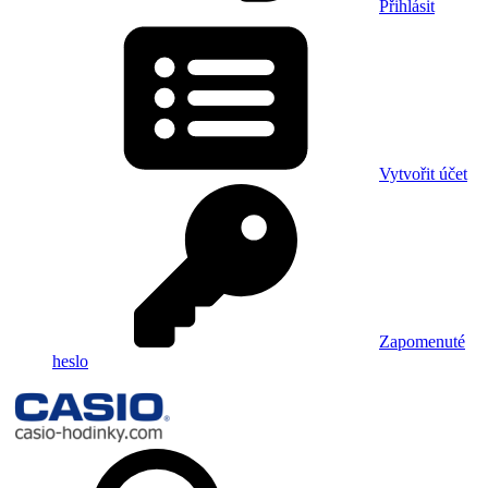
Přihlásit
Vytvořit účet
Zapomenuté
heslo