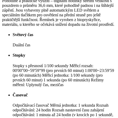
Pohodlné a praktické využití – digitální hodinky střední velikosti s
pouzdrem o průměru 36,6 mm, které pohodlně padnou i na štíhlejší
zápěstí. Jsou vybaveny plně automatickým LED světlem a
speciálním tlačítkem pro osvětlení na přední straně pro ještě
praktičtější funkčnost. Řemínek je vyroben z biopryskyřice,
materiálu, u kterého se očekává snížení dopadu na životní prostředí.
Světový čas
Duální čas
Stopky
Stopky s přesností 1/100 sekundy Měřicí rozsah:
00'00''00~59'59''99 (pro prvních 60 minut) 1:00'00~23:59'59
(po 60 minutách) Měřicí jednotka: 1/100 sekundy (pro
prvních 60 minut) 1 sekunda (po 60 minutách) Režimy
měření: Uplynulý čas, mezičas
Časovač
Odpočítávací časovač Měrná jednotka: 1 sekunda Rozsah
odpočítávání: 24 hodin Rozsah nastavení času zahájení
odpočítávání: 1 minuta až 24 hodin (v krocích po 1 sekundě,