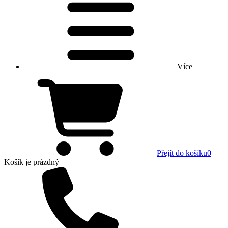
Více
Přejít do košíku
0
Košík
je prázdný