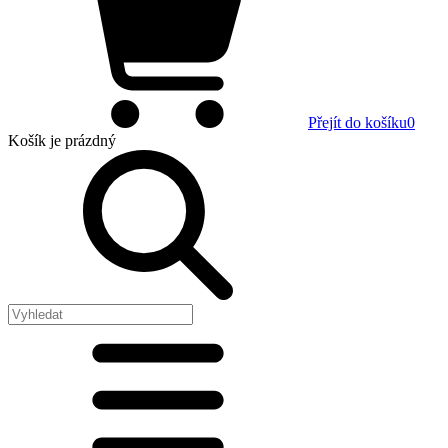
Přejít do košíku
0
Košík
je prázdný