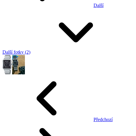
Další
Další fotky (2)
Předchozí