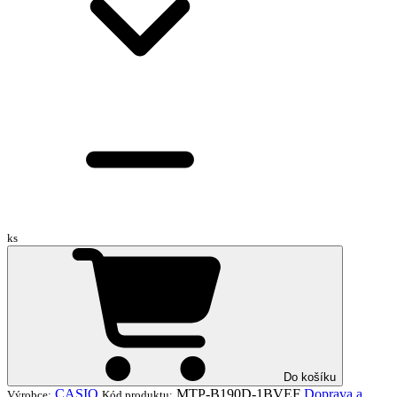
ks
Do košíku
CASIO
MTP-B190D-1BVEF
Doprava a
Výrobce:
Kód produktu: