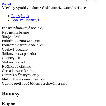
platba
Všechny výrobky máme z české autorizované distribuce.
Popis
Popis
Bonusy
1
Bonusy
1
Pánské náramkové hodinky
Napájení z baterie
Strojek 5361
Průměr pouzdra 41,0 mm
Pouzdro ve tvaru obdelníku
Ocelové pouzdro
Stříbrná barva pouzdra
Ocelový tah
Stříbrná barva tahu
Ručičkový ciferník
Černá barva ciferníku
Ciferník s římskými čísly
Materiál skla - minerální sklo
Odolné proti vodě během sprchování a mytí
Bonusy
Kupon