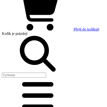
Přejít do košíku
0
Košík
je prázdný