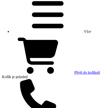
Více
Přejít do košíku
0
Košík
je prázdný