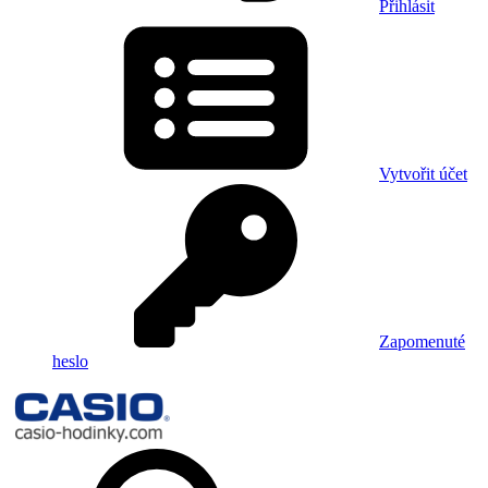
Přihlásit
Vytvořit účet
Zapomenuté
heslo