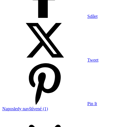
Sdílet
Tweet
Pin It
Naposledy navštívené (1)