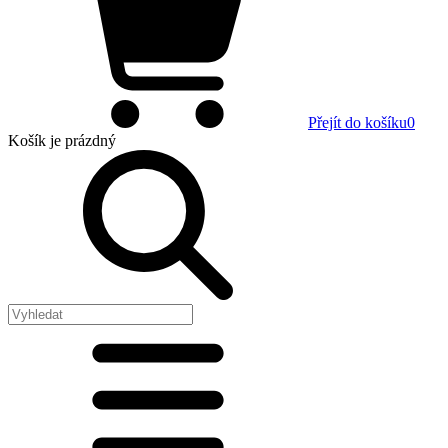
Přejít do košíku
0
Košík
je prázdný