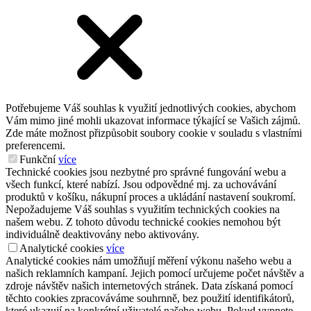
Potřebujeme Váš souhlas k využití jednotlivých cookies, abychom
Vám mimo jiné mohli ukazovat informace týkající se Vašich zájmů.
Zde máte možnost přizpůsobit soubory cookie v souladu s vlastními
preferencemi.
Funkční
více
Technické cookies jsou nezbytné pro správné fungování webu a
všech funkcí, které nabízí. Jsou odpovědné mj. za uchovávání
produktů v košíku, nákupní proces a ukládání nastavení soukromí.
Nepožadujeme Váš souhlas s využitím technických cookies na
našem webu. Z tohoto důvodu technické cookies nemohou být
individuálně deaktivovány nebo aktivovány.
Analytické cookies
více
Analytické cookies nám umožňují měření výkonu našeho webu a
našich reklamních kampaní. Jejich pomocí určujeme počet návštěv a
zdroje návštěv našich internetových stránek. Data získaná pomocí
těchto cookies zpracováváme souhrnně, bez použití identifikátorů,
které ukazují na konkrétní uživatelé našeho webu. Pokud vypnete