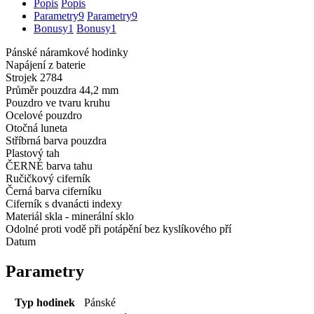
Popis
Popis
Parametry
9
Parametry
9
Bonusy
1
Bonusy
1
Pánské náramkové hodinky
Napájení z baterie
Strojek 2784
Průměr pouzdra 44,2 mm
Pouzdro ve tvaru kruhu
Ocelové pouzdro
Otočná luneta
Stříbrná barva pouzdra
Plastový tah
ČERNÉ barva tahu
Ručičkový ciferník
Černá barva ciferníku
Ciferník s dvanácti indexy
Materiál skla - minerální sklo
Odolné proti vodě při potápění bez kyslíkového pří
Datum
Parametry
Typ hodinek
Pánské