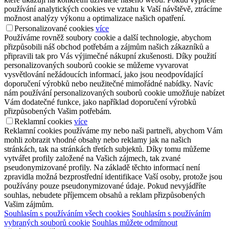
používání analytických cookies ve vztahu k Vaší návštěvě, ztrácíme
možnost analýzy výkonu a optimalizace našich opatření.
Personalizované cookies
více
Používáme rovněž soubory cookie a další technologie, abychom
přizpůsobili náš obchod potřebám a zájmům našich zákazníků a
připravili tak pro Vás výjimečné nákupní zkušenosti. Díky použití
personalizovaných souborů cookie se můžeme vyvarovat
vysvětlování nežádoucích informací, jako jsou neodpovídající
doporučení výrobků nebo neužitečné mimořádné nabídky. Navíc
nám používání personalizovaných souborů cookie umožňuje nabízet
Vám dodatečné funkce, jako například doporučení výrobků
přizpůsobených Vašim potřebám.
Reklamní cookies
více
Reklamní cookies používáme my nebo naši partneři, abychom Vám
mohli zobrazit vhodné obsahy nebo reklamy jak na našich
stránkách, tak na stránkách třetích subjektů. Díky tomu můžeme
vytvářet profily založené na Vašich zájmech, tak zvané
pseudonymizované profily. Na základě těchto informací není
zpravidla možná bezprostřední identifikace Vaší osoby, protože jsou
používány pouze pseudonymizované údaje. Pokud nevyjádříte
souhlas, nebudete příjemcem obsahů a reklam přizpůsobených
Vašim zájmům.
Souhlasím s používáním všech cookies
Souhlasím s používáním
vybraných souborů cookie
Souhlas můžete odmítnout