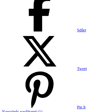
Sdílet
Tweet
Pin It
Naposledy navštívené (1)