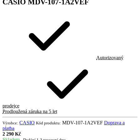
CASIO MDV-107-1A2VEF
Autorizovaný
prodejce
Prodloužená záruka na 5 let
CASIO
MDV-107-1A2VEF
Doprava a
Výrobce:
Kód produktu:
platba
2 290 Kč
Skladem
- Dodání 1-3 pracovní dny