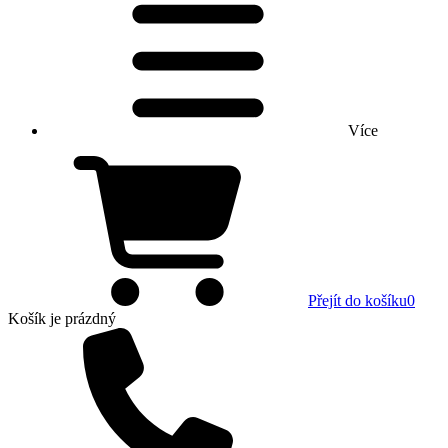
Více
Přejít do košíku
0
Košík
je prázdný