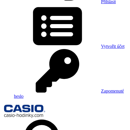
Přihlásit
Vytvořit účet
Zapomenuté
heslo