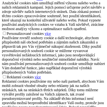
Analytické cookies nám umožňují měření výkonu našeho webu a
našich reklamních kampaní. Jejich pomocí určujeme počet návštěv a
zdroje návštěv našich internetových stránek. Data získaná pomocí
těchto cookies zpracováváme souhrnně, bez použití identifikátorů,
které ukazují na konkrétní uživatelé našeho webu. Pokud vypnete
používání analytických cookies ve vztahu k Vaší návštěvě, ztrácíme
možnost analýzy výkonu a optimalizace našich opatření.
Personalizované cookies
více
Používáme rovněž soubory cookie a další technologie, abychom
přizpůsobili náš obchod potřebám a zájmům našich zákazníků a
připravili tak pro Vás výjimečné nákupní zkušenosti. Díky použití
personalizovaných souborů cookie se můžeme vyvarovat
vysvětlování nežádoucích informací, jako jsou neodpovídající
doporučení výrobků nebo neužitečné mimořádné nabídky. Navíc
nám používání personalizovaných souborů cookie umožňuje nabízet
Vám dodatečné funkce, jako například doporučení výrobků
přizpůsobených Vašim potřebám.
Reklamní cookies
více
Reklamní cookies používáme my nebo naši partneři, abychom Vám
mohli zobrazit vhodné obsahy nebo reklamy jak na našich
stránkách, tak na stránkách třetích subjektů. Díky tomu můžeme
vytvářet profily založené na Vašich zájmech, tak zvané
pseudonymizované profily. Na základě těchto informací není
zpravidla možná bezprostřední identifikace Vaší osoby, protože jsou