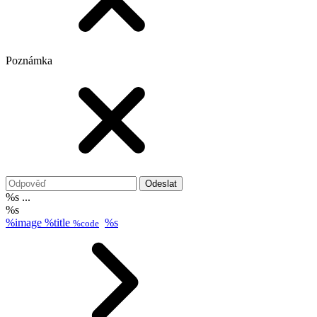
Poznámka
Odeslat
%s ...
%s
%image
%title
%s
%code