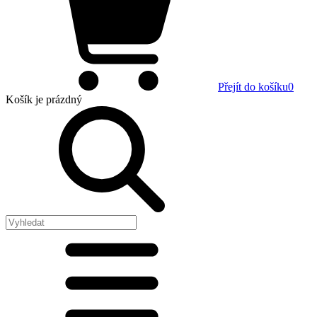
Přejít do košíku
0
Košík
je prázdný