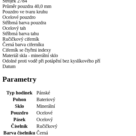
Strojek 2784
Průměr pouzdra 40,0 mm
Pouzdro ve tvaru kruhu
Ocelové pouzdro
Stříbrná barva pouzdra
Ocelový tah
Stříbrná barva tahu
Ručičkový ciferník
Černá barva ciferníku
Ciferník se čtyřmi indexy
Materiál skla - minerální sklo
Odolné proti vodě při potápění bez kyslíkového pří
Datum
Parametry
Typ hodinek
Pánské
Pohon
Bateriový
Sklo
Minerální
Pouzdro
Ocelové
Pásek
Ocelový
Číselník
Ručičkový
Barva číselníku
Černá