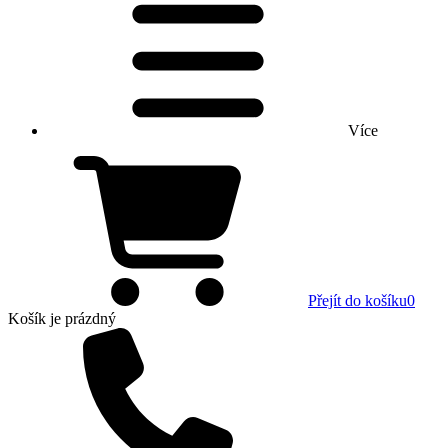
Více
Přejít do košíku
0
Košík
je prázdný