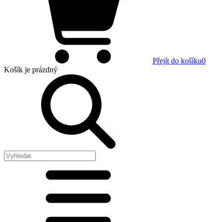
Přejít do košíku
0
Košík
je prázdný