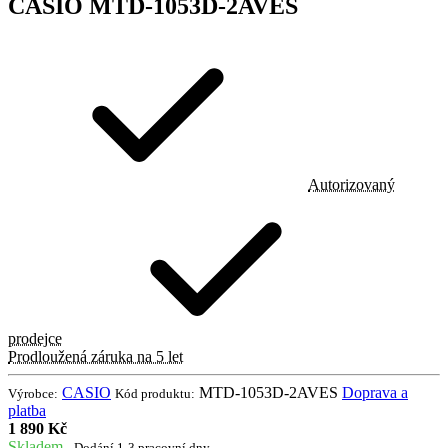
CASIO MTD-1053D-2AVES
Autorizovaný
prodejce
Prodloužená záruka na 5 let
CASIO
MTD-1053D-2AVES
Doprava a
Výrobce:
Kód produktu:
platba
1 890 Kč
Skladem
- Dodání 1-3 pracovní dny