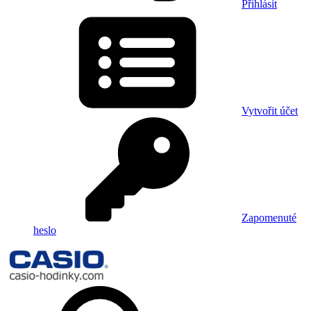
Přihlásit
Vytvořit účet
Zapomenuté
heslo