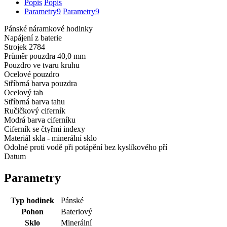
Popis
Popis
Parametry
9
Parametry
9
Pánské náramkové hodinky
Napájení z baterie
Strojek 2784
Průměr pouzdra 40,0 mm
Pouzdro ve tvaru kruhu
Ocelové pouzdro
Stříbrná barva pouzdra
Ocelový tah
Stříbrná barva tahu
Ručičkový ciferník
Modrá barva ciferníku
Ciferník se čtyřmi indexy
Materiál skla - minerální sklo
Odolné proti vodě při potápění bez kyslíkového pří
Datum
Parametry
Typ hodinek
Pánské
Pohon
Bateriový
Sklo
Minerální