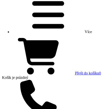
Více
Přejít do košíku
0
Košík
je prázdný