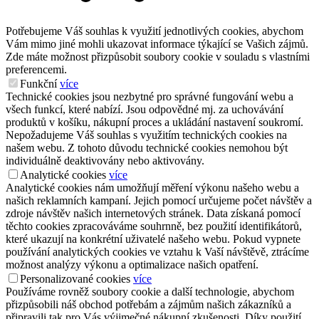
Potřebujeme Váš souhlas k využití jednotlivých cookies, abychom
Vám mimo jiné mohli ukazovat informace týkající se Vašich zájmů.
Zde máte možnost přizpůsobit soubory cookie v souladu s vlastními
preferencemi.
Funkční
více
Technické cookies jsou nezbytné pro správné fungování webu a
všech funkcí, které nabízí. Jsou odpovědné mj. za uchovávání
produktů v košíku, nákupní proces a ukládání nastavení soukromí.
Nepožadujeme Váš souhlas s využitím technických cookies na
našem webu. Z tohoto důvodu technické cookies nemohou být
individuálně deaktivovány nebo aktivovány.
Analytické cookies
více
Analytické cookies nám umožňují měření výkonu našeho webu a
našich reklamních kampaní. Jejich pomocí určujeme počet návštěv a
zdroje návštěv našich internetových stránek. Data získaná pomocí
těchto cookies zpracováváme souhrnně, bez použití identifikátorů,
které ukazují na konkrétní uživatelé našeho webu. Pokud vypnete
používání analytických cookies ve vztahu k Vaší návštěvě, ztrácíme
možnost analýzy výkonu a optimalizace našich opatření.
Personalizované cookies
více
Používáme rovněž soubory cookie a další technologie, abychom
přizpůsobili náš obchod potřebám a zájmům našich zákazníků a
připravili tak pro Vás výjimečné nákupní zkušenosti. Díky použití