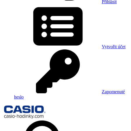
Přihlásit
Vytvořit účet
Zapomenuté
heslo