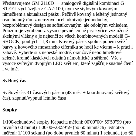
Představujeme GM-2110D — analogově-digitální kombinaci G-
STEEL vycházející z GA-2100, nyní se stylovým kovovým
rámečkem a aktualizací pásku. Pečlivě kovaný a leštěný jednotný
osmihranný rám z nerezové oceli ukotvuje jednoduchý,
bezproblémový design se sofistikovaným, ale odolným vzhledem.
Pouzdro je vyrobeno z vysoce pevné jemné pryskyřice vyztužené
skelnými vlákny a je nejtenčí ze všech kombinovaných modelů G-
SHOCK, pouhých 11,8 mm. Kovový pásek spolu s popem svěží
barvy z kovového mosazného ciferníku se hodí ke všemu – k práci i
zábavě. Vyberte si z nebeské modré, oranžové nebo limetkové
zelené, kromě klasických odstínů námořnické a stříbrné. Vše s
vysoce svítivým dvojitým LED světlem, které zajišťuje snadné čtení
i ve tmě.
Světový čas
Světový čas 31 časových pásem (48 měst + koordinovaný světový
čas), zapnutí/vypnutí letního času
Stopky
1/100-sekundové stopky Kapacita měření: 00'00''00~59'59''99 (pro
prvních 60 minut) 1:00'00~23:59'59 (po 60 minutách) Jednotka
měření: 1/ 100 sekund (po dobu prvních 60 minut) 1 sekunda (po 60