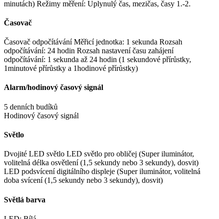
minutách) Režimy měření: Uplynulý čas, mezičas, časy 1.-2.
Časovač
Časovač odpočítávání Měřicí jednotka: 1 sekunda Rozsah
odpočítávání: 24 hodin Rozsah nastavení času zahájení
odpočítávání: 1 sekunda až 24 hodin (1 sekundové přírůstky,
1minutové přírůstky a 1hodinové přírůstky)
Alarm/hodinový časový signál
5 denních budíků
Hodinový časový signál
Světlo
Dvojité LED světlo LED světlo pro obličej (Super iluminátor,
volitelná délka osvětlení (1,5 sekundy nebo 3 sekundy), dosvit)
LED podsvícení digitálního displeje (Super iluminátor, volitelná
doba svícení (1,5 sekundy nebo 3 sekundy), dosvit)
Světlá barva
LED: Bílá