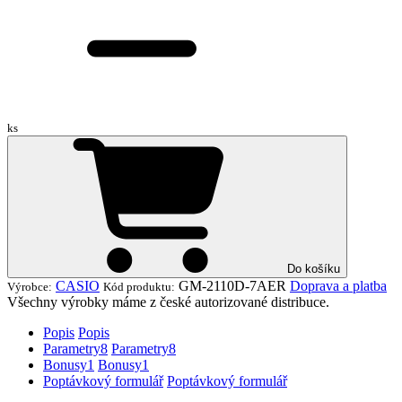
ks
Do košíku
CASIO
GM-2110D-7AER
Doprava a platba
Výrobce:
Kód produktu:
Všechny výrobky máme z české autorizované distribuce.
Popis
Popis
Parametry
8
Parametry
8
Bonusy
1
Bonusy
1
Poptávkový formulář
Poptávkový formulář