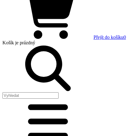
Přejít do košíku
0
Košík
je prázdný