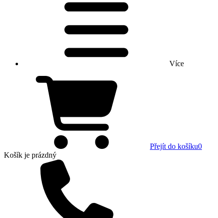
Více
Přejít do košíku
0
Košík
je prázdný