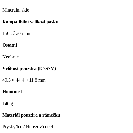
Minerální sklo
Kompatibilní velikost pásku
150 až 205 mm
Ostatní
Neobrite
Velikost pouzdra (D×Š×V)
49,3 × 44,4 × 11,8 mm
Hmotnost
146 g
Materiál pouzdra a rámečku
Pryskyřice / Nerezová ocel