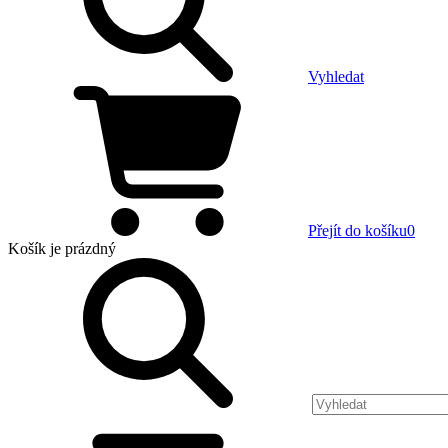
Vyhledat
Přejít do košíku
0
Košík
je prázdný