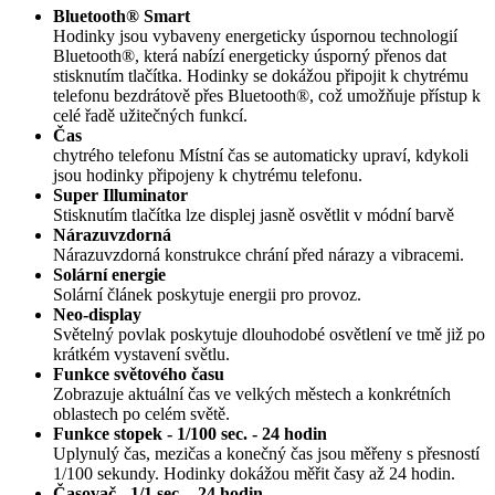
Bluetooth® Smart
Hodinky jsou vybaveny energeticky úspornou technologií
Bluetooth®, která nabízí energeticky úsporný přenos dat
stisknutím tlačítka. Hodinky se dokážou připojit k chytrému
telefonu bezdrátově přes Bluetooth®, což umožňuje přístup k
celé řadě užitečných funkcí.
Čas
chytrého telefonu Místní čas se automaticky upraví, kdykoli
jsou hodinky připojeny k chytrému telefonu.
Super Illuminator
Stisknutím tlačítka lze displej jasně osvětlit v módní barvě
Nárazuvzdorná
Nárazuvzdorná konstrukce chrání před nárazy a vibracemi.
Solární energie
Solární článek poskytuje energii pro provoz.
Neo-display
Světelný povlak poskytuje dlouhodobé osvětlení ve tmě již po
krátkém vystavení světlu.
Funkce světového času
Zobrazuje aktuální čas ve velkých městech a konkrétních
oblastech po celém světě.
Funkce stopek - 1/100 sec. - 24 hodin
Uplynulý čas, mezičas a konečný čas jsou měřeny s přesností
1/100 sekundy. Hodinky dokážou měřit časy až 24 hodin.
Časovač - 1/1 sec. - 24 hodin