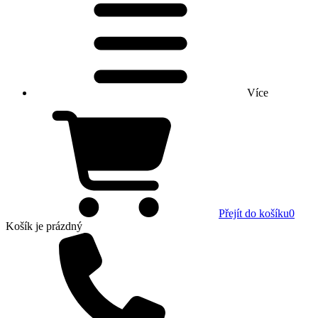
Více
Přejít do košíku
0
Košík
je prázdný