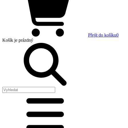
Přejít do košíku
0
Košík
je prázdný