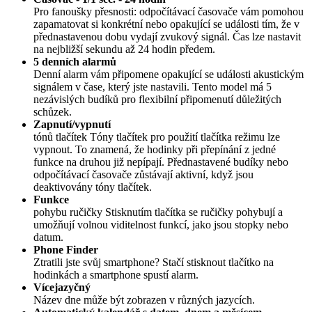
Pro fanoušky přesnosti: odpočítávací časovače vám pomohou
zapamatovat si konkrétní nebo opakující se události tím, že v
přednastavenou dobu vydají zvukový signál. Čas lze nastavit
na nejbližší sekundu až 24 hodin předem.
5 denních alarmů
Denní alarm vám připomene opakující se události akustickým
signálem v čase, který jste nastavili. Tento model má 5
nezávislých budíků pro flexibilní připomenutí důležitých
schůzek.
Zapnutí/vypnutí
tónů tlačítek Tóny tlačítek pro použití tlačítka režimu lze
vypnout. To znamená, že hodinky při přepínání z jedné
funkce na druhou již nepípají. Přednastavené budíky nebo
odpočítávací časovače zůstávají aktivní, když jsou
deaktivovány tóny tlačítek.
Funkce
pohybu ručičky Stisknutím tlačítka se ručičky pohybují a
umožňují volnou viditelnost funkcí, jako jsou stopky nebo
datum.
Phone Finder
Ztratili jste svůj smartphone? Stačí stisknout tlačítko na
hodinkách a smartphone spustí alarm.
Vícejazyčný
Název dne může být zobrazen v různých jazycích.