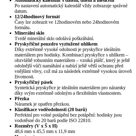
Automatický kalendář s datem, dnem a měsícem
Po nastavení automatický kalendář vždy zobrazuje správné
datum.
12/24hodinový formát
Časy lze zobrazit ve 12hodinovém nebo 24hodinovém
formátu.
Minerální sklo
Tvrdé minerální sklo odolává poškrábání.
Pryskyřičné pouzdro vyztužené uhlíkem
Díky extrémně vysoké odolnosti je pryskyřice ideálním
materiálem pro hodinky. Kombinací pryskyřice s uhlíkem –
obzvláště robustním materiálem – vzniká plášť, který je ještě
odolnější vůči namáhání a nabízí ještě větší ochranu před
vnějšími vlivy, což má za následek extrémně vysokou úroveň
životnosti.
Pryskyřičný pásek
Syntetická pryskyřice je ideálním materiálem pro náramky
díky svým extrémně odolným a flexibilním vlastnostem.
Přezka
Náramek je opatřen přezkou.
Klasifikace voděodolnosti (20 barů)
Perfektní pro volné potápění bez potápění: hodinky jsou
vodotěsné do 20 barů podle ISO 22810.
Rozměry (V x Š x H)
48,6 mm x 45,5 mm x 11,9 mm