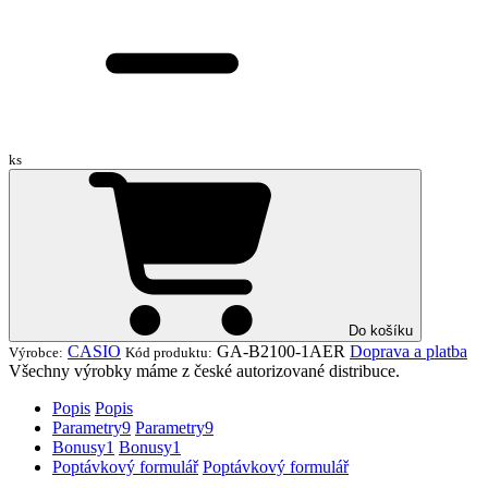
ks
Do košíku
CASIO
GA-B2100-1AER
Doprava a platba
Výrobce:
Kód produktu:
Všechny výrobky máme z české autorizované distribuce.
Popis
Popis
Parametry
9
Parametry
9
Bonusy
1
Bonusy
1
Poptávkový formulář
Poptávkový formulář