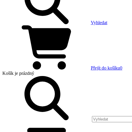
Vyhledat
Přejít do košíku
0
Košík
je prázdný