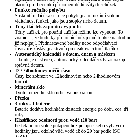
alarmů pro flexibilní připomenutí důležitých schůzek.
Funkce ručního pohybu
Stisknutím tlačítka se ruce pohybují a umožňují volnou
viditelnost funkcí, jako jsou stopky nebo datum.
Tóny tlačítek zapnuto / vypnuto
Tóny tlačítek pro použití tlačítka režimu lze vypnout. To
znamená, že hodinky při přepínání z jedné funkce na druhou
již nepípají. Přednastavené budíky nebo odpočítávací
časovače zůstávají aktivní i po deaktivaci tónů tlačítek.
Automatický kalendář s datem, dnem a měsícem
Jakmile je nastaven, automatický kalendář vždy zobrazuje
správné datum.
12 / 24hodinový měřič času
Časy lze zobrazit ve 12hodinovém nebo 24hodinovém
formátu.
Minerální sklo
Tvrdé minerální sklo odolává poškrábání.
Přezka
3 roky - 1 baterie
Baterie dodává hodinkám dostatek energie po dobu cca. tři
roky.
Klasifikace odolnosti proti vodě (20 bar)
Perfektní pro volné potápění bez potápěčského vybavení:
hodinky jsou odolné vůči vodě až do 20 bar podle ISO
22810.