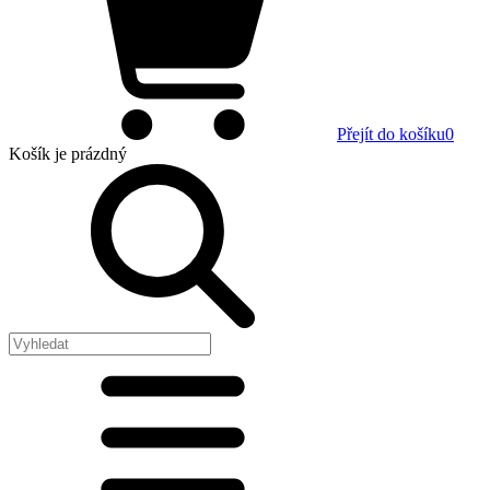
Přejít do košíku
0
Košík
je prázdný