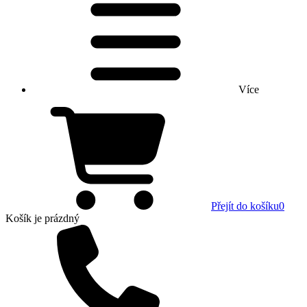
Více
Přejít do košíku
0
Košík
je prázdný