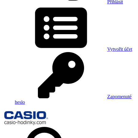
Přihlásit
Vytvořit účet
Zapomenuté
heslo