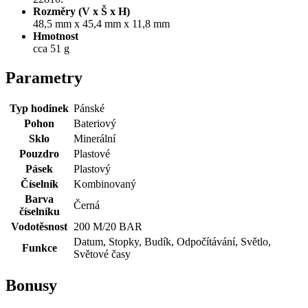
Rozměry (V x Š x H)
48,5 mm x 45,4 mm x 11,8 mm
Hmotnost
cca 51 g
Parametry
Typ hodinek
Pánské
Pohon
Bateriový
Sklo
Minerální
Pouzdro
Plastové
Pásek
Plastový
Číselník
Kombinovaný
Barva
Černá
číselníku
Vodotěsnost
200 M/20 BAR
Datum, Stopky, Budík, Odpočítávání, Světlo,
Funkce
Světové časy
Bonusy