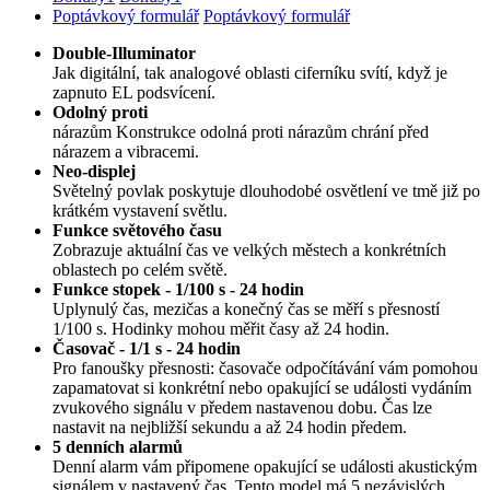
Poptávkový formulář
Poptávkový formulář
Double-Illuminator
Jak digitální, tak analogové oblasti ciferníku svítí, když je
zapnuto EL podsvícení.
Odolný proti
nárazům Konstrukce odolná proti nárazům chrání před
nárazem a vibracemi.
Neo-displej
Světelný povlak poskytuje dlouhodobé osvětlení ve tmě již po
krátkém vystavení světlu.
Funkce světového času
Zobrazuje aktuální čas ve velkých městech a konkrétních
oblastech po celém světě.
Funkce stopek - 1/100 s - 24 hodin
Uplynulý čas, mezičas a konečný čas se měří s přesností
1/100 s. Hodinky mohou měřit časy až 24 hodin.
Časovač - 1/1 s - 24 hodin
Pro fanoušky přesnosti: časovače odpočítávání vám pomohou
zapamatovat si konkrétní nebo opakující se události vydáním
zvukového signálu v předem nastavenou dobu. Čas lze
nastavit na nejbližší sekundu a až 24 hodin předem.
5 denních alarmů
Denní alarm vám připomene opakující se události akustickým
signálem v nastavený čas. Tento model má 5 nezávislých