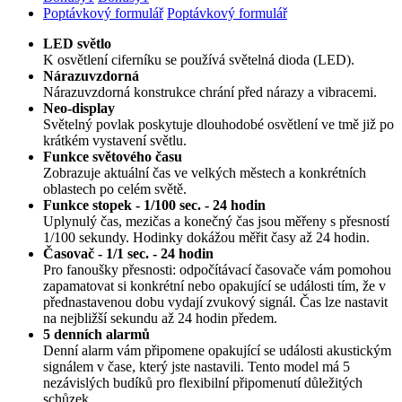
Poptávkový formulář
Poptávkový formulář
LED světlo
K osvětlení ciferníku se používá světelná dioda (LED).
Nárazuvzdorná
Nárazuvzdorná konstrukce chrání před nárazy a vibracemi.
Neo-display
Světelný povlak poskytuje dlouhodobé osvětlení ve tmě již po
krátkém vystavení světlu.
Funkce světového času
Zobrazuje aktuální čas ve velkých městech a konkrétních
oblastech po celém světě.
Funkce stopek - 1/100 sec. - 24 hodin
Uplynulý čas, mezičas a konečný čas jsou měřeny s přesností
1/100 sekundy. Hodinky dokážou měřit časy až 24 hodin.
Časovač - 1/1 sec. - 24 hodin
Pro fanoušky přesnosti: odpočítávací časovače vám pomohou
zapamatovat si konkrétní nebo opakující se události tím, že v
přednastavenou dobu vydají zvukový signál. Čas lze nastavit
na nejbližší sekundu až 24 hodin předem.
5 denních alarmů
Denní alarm vám připomene opakující se události akustickým
signálem v čase, který jste nastavili. Tento model má 5
nezávislých budíků pro flexibilní připomenutí důležitých
schůzek.