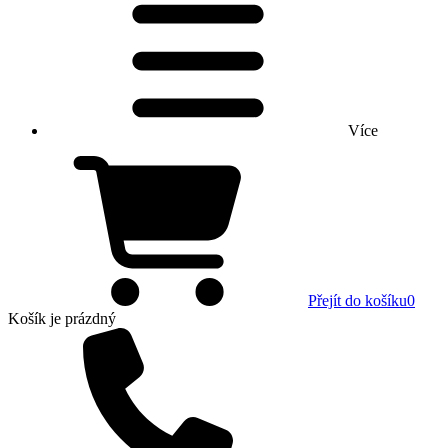
Více
Přejít do košíku
0
Košík
je prázdný