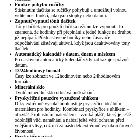
Funkce pohybu ručičky
Stisknutím tlačítka se ručičky pohybují a umožňují volnou
viditelnost funkcí, jako jsou stopky nebo datum.
Zapnutí/vypnutí tónů tlačítek
Tóny tlačítek pro použití tlačítka režimu lze vypnout. To
znamená, že hodinky při přepínání z jedné funkce na druhou
již nepípají. Přednastavené budíky nebo časovače
odpočítávání zůstávají aktivní, když jsou deaktivovány tóny
tlačítek.
Automatický kalendář s datem, dnem a měsícem
Po nastavení automatický kalendář vždy zobrazuje správné
datum.
12/24hodinový formát
Časy lze zobrazit ve 12hodinovém nebo 24hodinovém
formátu.
Minerální sklo
Tvrdé minerální sklo odolává poškrábání.
Pryskyřičné pouzdro vyztužené uhlíkem
Díky extrémně vysoké odolnosti je pryskyřice ideálním
materiálem pro hodinky. Kombinací pryskyřice s uhlíkem –
obzvláště robustním materiálem – vzniká plášť, který je ještě
odolnější vůči namáhání a nabízí ještě větší ochranu před
vnějšími vlivy, což má za následek extrémně vysokou úroveň
životnosti.
Pryskyřičný pásek