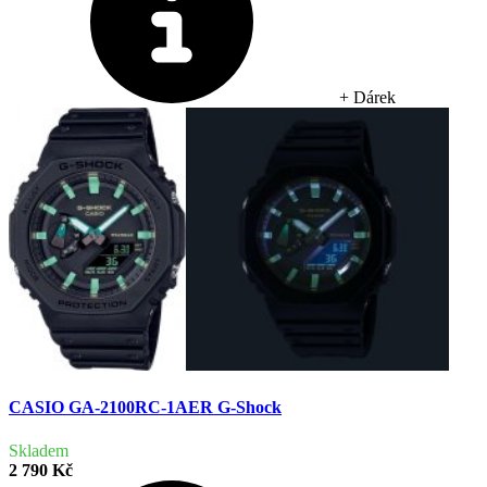
+ Dárek
CASIO GA-2100RC-1AER G-Shock
Skladem
2 790 Kč