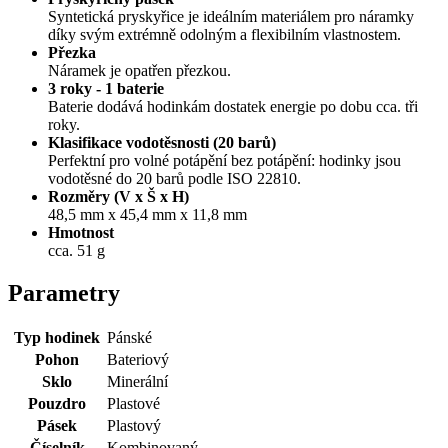
Syntetická pryskyřice je ideálním materiálem pro náramky
díky svým extrémně odolným a flexibilním vlastnostem.
Přezka
Náramek je opatřen přezkou.
3 roky - 1 baterie
Baterie dodává hodinkám dostatek energie po dobu cca. tři
roky.
Klasifikace vodotěsnosti (20 barů)
Perfektní pro volné potápění bez potápění: hodinky jsou
vodotěsné do 20 barů podle ISO 22810.
Rozměry (V x Š x H)
48,5 mm x 45,4 mm x 11,8 mm
Hmotnost
cca. 51 g
Parametry
Typ hodinek
Pánské
Pohon
Bateriový
Sklo
Minerální
Pouzdro
Plastové
Pásek
Plastový
Číselník
Kombinovaný