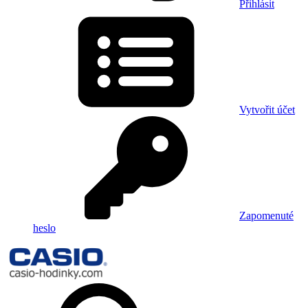
Přihlásit
Vytvořit účet
Zapomenuté
heslo