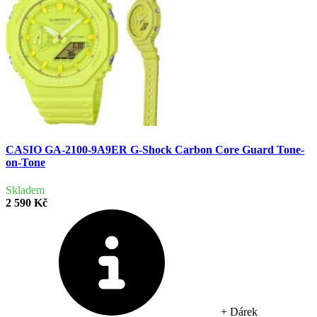
CASIO GA-2100-9A9ER G-Shock Carbon Core Guard Tone-
on-Tone
Skladem
2 590 Kč
+ Dárek