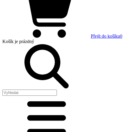
Přejít do košíku
0
Košík
je prázdný