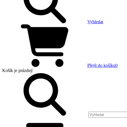
Vyhledat
Přejít do košíku
0
Košík
je prázdný