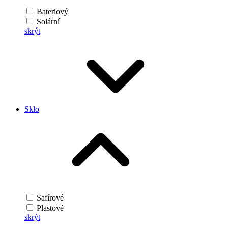
Bateriový
Solární
skrýt
Sklo
Safírové
Plastové
skrýt