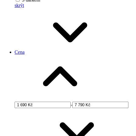
skrýt
Cena
-