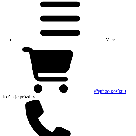
Více
Přejít do košíku
0
Košík
je prázdný