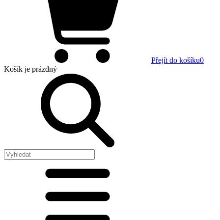
Přejít do košíku
0
Košík
je prázdný