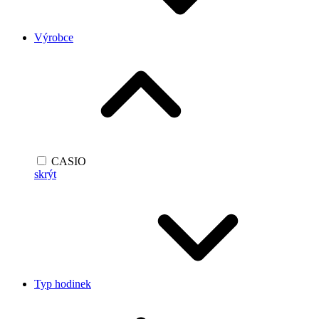
Výrobce
CASIO
skrýt
Typ hodinek