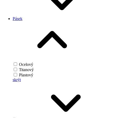
Pásek
Ocelový
Titanový
Plastový
skrýt