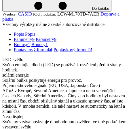
Do košíku
CASIO
LCW-M170TD-7AER
Doprava a
Výrobce:
Kód produktu:
platba
Všechny výrobky máme z české autorizované distribuce.
Popis
Popis
Parametry
9
Parametry
9
Bonusy
1
Bonusy
1
Poptávkový formulář
Poptávkový formulář
LED světlo
Světlo emitující dioda (LED) se používá k osvětlení přední strany
hodinek.
solární energie
Solární buňka poskytuje energii pro provoz.
Příjem rádiového signálu (EU, USA, Japonsko, Čína)
Ať už v Evropě, Severní Americe a Japonsku nebo ve vnějších
úsecích Kanady, Střední Ameriky a Číny - po hodinky byl nastaven
na místní čas, obdrží příslušný signál a ukazuje správný čas, ať jste
kdekoli. V mnoha zemích, ale také nastaví se automaticky na letní a
zimní čas.
Neo-displej
Světelný vrstva poskytuje dlouhodobou osvětlení ve tmě po krátkém
vystavení světlu.