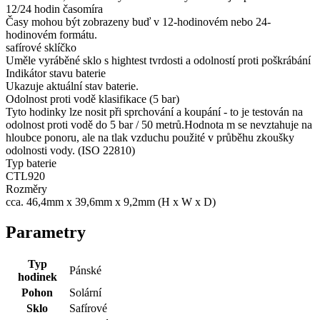
12/24 hodin časomíra
Časy mohou být zobrazeny buď v 12-hodinovém nebo 24-
hodinovém formátu.
safírové sklíčko
Uměle vyráběné sklo s hightest tvrdosti a odolností proti poškrábání
Indikátor stavu baterie
Ukazuje aktuální stav baterie.
Odolnost proti vodě klasifikace (5 bar)
Tyto hodinky lze nosit při sprchování a koupání - to je testován na
odolnost proti vodě do 5 bar / 50 metrů.Hodnota m se nevztahuje na
hloubce ponoru, ale na tlak vzduchu použité v průběhu zkoušky
odolnosti vody. (ISO 22810)
Typ baterie
CTL920
Rozměry
cca. 46,4mm x 39,6mm x 9,2mm (H x W x D)
Parametry
Typ
Pánské
hodinek
Pohon
Solární
Sklo
Safírové