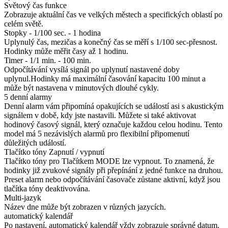
Světový čas funkce
Zobrazuje aktuální čas ve velkých městech a specifických oblastí po
celém světě.
Stopky - 1/100 sec. - 1 hodina
Uplynulý čas, mezičas a konečný čas se měří s 1/100 sec-přesnost.
Hodinky může měřit časy až 1 hodinu.
Timer - 1/1 min. - 100 min.
Odpočítávání vysílá signál po uplynutí nastavené doby
uplynul.Hodinky má maximální časování kapacitu 100 minut a
může být nastavena v minutových dlouhé cykly.
5 denní alarmy
Denní alarm vám připomíná opakujících se událostí asi s akustickým
signálem v době, kdy jste nastavili. Můžete si také aktivovat
hodinový časový signál, který označuje každou celou hodinu. Tento
model má 5 nezávislých alarmů pro flexibilní připomenutí
důležitých událostí.
Tlačítko tóny Zapnutí / vypnutí
Tlačítko tóny pro Tlačítkem MODE lze vypnout. To znamená, že
hodinky již zvukové signály při přepínání z jedné funkce na druhou.
Preset alarm nebo odpočítávání časovače zůstane aktivní, když jsou
tlačítka tóny deaktivována.
Multi-jazyk
Název dne může být zobrazen v různých jazycích.
automatický kalendář
Po nastavení, automatický kalendář vždy zobrazuje správné datum.