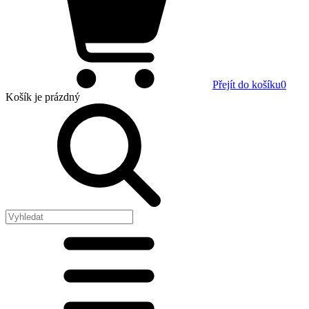
Přejít do košíku
0
Košík
je prázdný