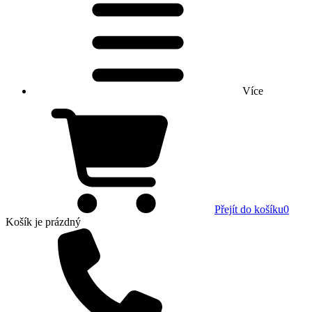
Více
Přejít do košíku
0
Košík
je prázdný