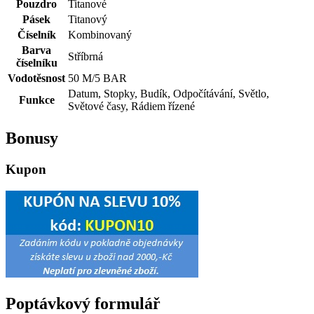
Pouzdro
Titanové
Pásek
Titanový
Číselník
Kombinovaný
Barva
Stříbrná
číselníku
Vodotěsnost
50 M/5 BAR
Datum, Stopky, Budík, Odpočítávání, Světlo,
Funkce
Světové časy, Rádiem řízené
Bonusy
Kupon
Poptávkový formulář