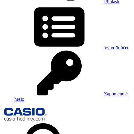
Přihlásit
Vytvořit účet
Zapomenuté
heslo