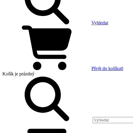
Vyhledat
Přejít do košíku
0
Košík
je prázdný