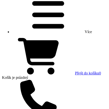
Více
Přejít do košíku
0
Košík
je prázdný