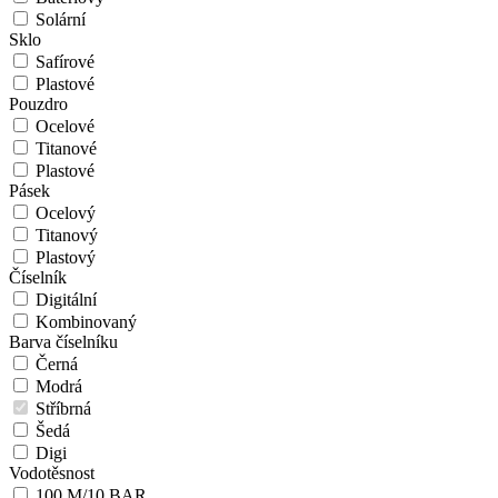
Solární
Sklo
Safírové
Plastové
Pouzdro
Ocelové
Titanové
Plastové
Pásek
Ocelový
Titanový
Plastový
Číselník
Digitální
Kombinovaný
Barva číselníku
Černá
Modrá
Stříbrná
Šedá
Digi
Vodotěsnost
100 M/10 BAR