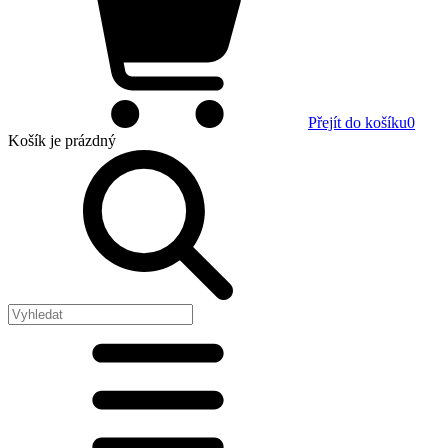
Přejít do košíku
0
Košík
je prázdný