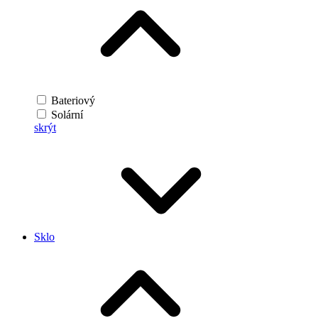
Bateriový
Solární
skrýt
Sklo