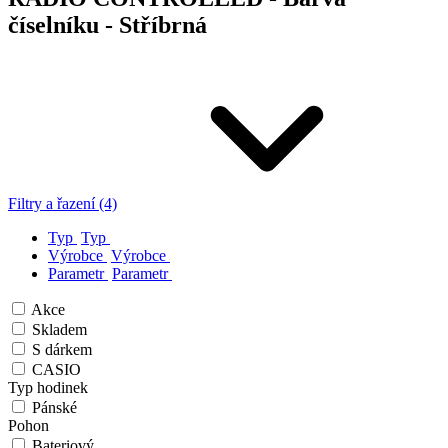
číselníku - Stříbrná
Filtry a řazení (4)
Typ
Typ
Výrobce
Výrobce
Parametr
Parametr
Akce
Skladem
S dárkem
CASIO
Typ hodinek
Pánské
Pohon
Bateriový