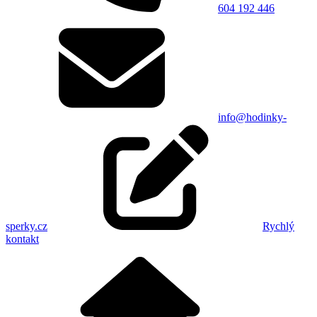
604 192 446
info@hodinky-
sperky.cz
Rychlý
kontakt