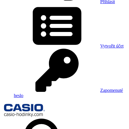
Přihlásit
Vytvořit účet
Zapomenuté
heslo