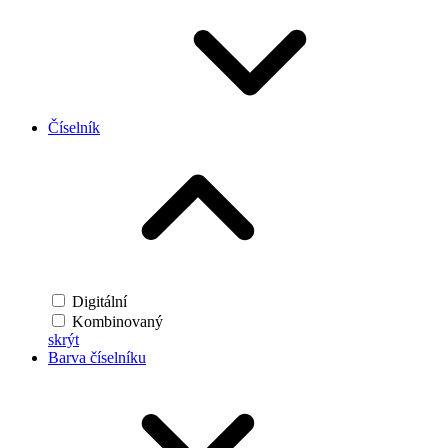
Číselník
Digitální
Kombinovaný
skrýt
Barva číselníku