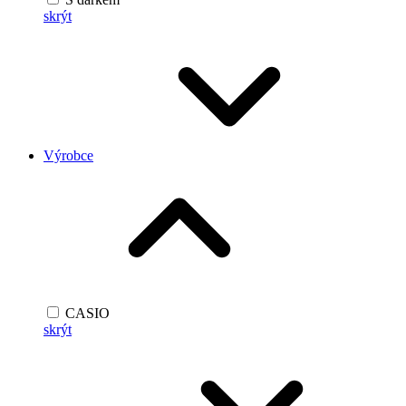
skrýt
Výrobce
CASIO
skrýt