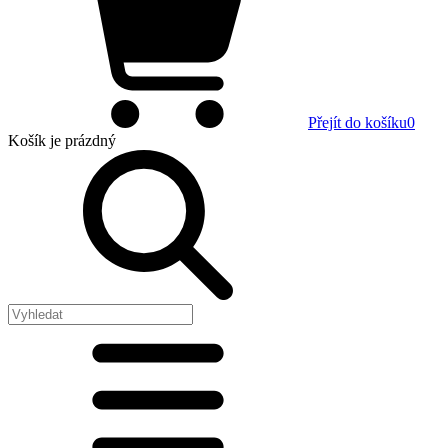
Přejít do košíku
0
Košík
je prázdný