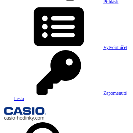
Přihlásit
Vytvořit účet
Zapomenuté
heslo