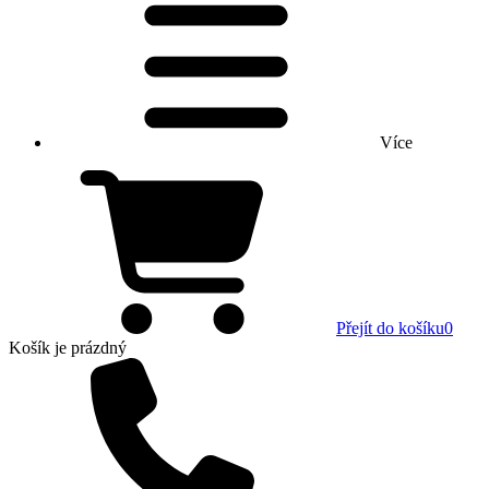
Více
Přejít do košíku
0
Košík
je prázdný