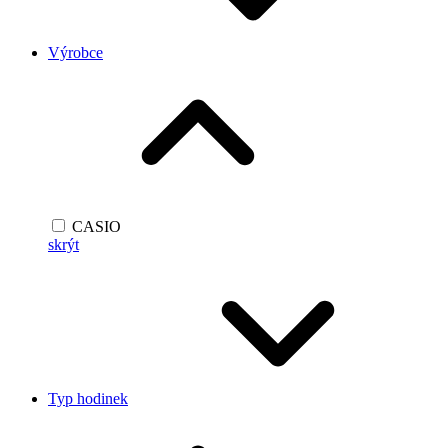
Výrobce
CASIO
skrýt
Typ hodinek