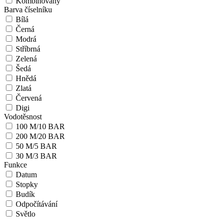
Kombinovaný
Barva číselníku
Bílá
Černá
Modrá
Stříbrná
Zelená
Šedá
Hnědá
Zlatá
Červená
Digi
Vodotěsnost
100 M/10 BAR
200 M/20 BAR
50 M/5 BAR
30 M/3 BAR
Funkce
Datum
Stopky
Budík
Odpočítávání
Světlo