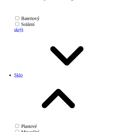
Bateriový
Solární
skrýt
Sklo
Plastové