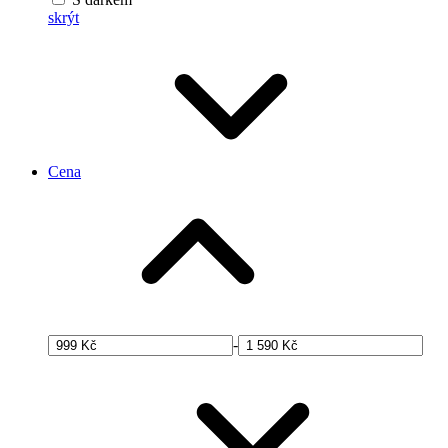
skrýt
Cena
-