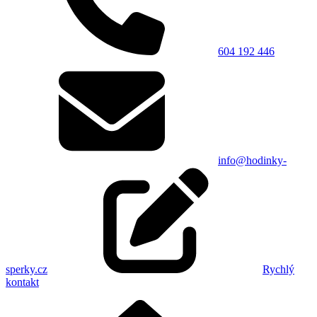
604 192 446
info@hodinky-
sperky.cz
Rychlý
kontakt