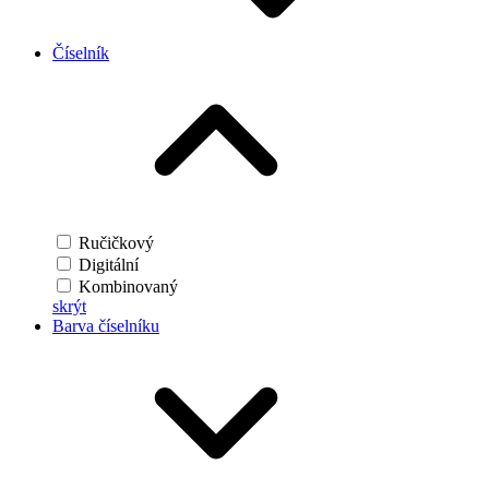
Číselník
Ručičkový
Digitální
Kombinovaný
skrýt
Barva číselníku