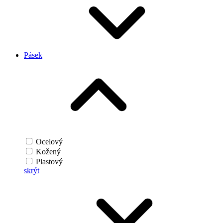
Pásek
Ocelový
Kožený
Plastový
skrýt