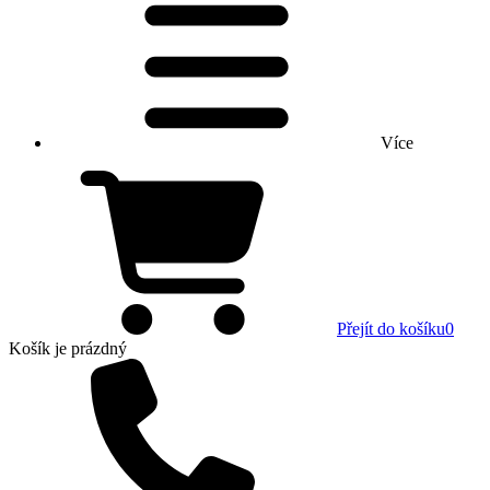
Více
Přejít do košíku
0
Košík
je prázdný