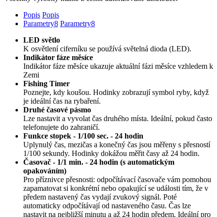
Popis
Popis
Parametry
8
Parametry
8
LED světlo
K osvětlení ciferníku se používá světelná dioda (LED).
Indikátor fáze měsíce
Indikátor fáze měsíce ukazuje aktuální fázi měsíce vzhledem k
Zemi
Fishing Timer
Poznejte, kdy koušou. Hodinky zobrazují symbol ryby, když
je ideální čas na rybaření.
Druhé časové pásmo
Lze nastavit a vyvolat čas druhého místa. Ideální, pokud často
telefonujete do zahraničí.
Funkce stopek - 1/100 sec. - 24 hodin
Uplynulý čas, mezičas a konečný čas jsou měřeny s přesností
1/100 sekundy. Hodinky dokážou měřit časy až 24 hodin.
Časovač - 1/1 min. - 24 hodin (s automatickým
opakováním)
Pro příznivce přesnosti: odpočítávací časovače vám pomohou
zapamatovat si konkrétní nebo opakující se události tím, že v
předem nastavený čas vydají zvukový signál. Poté
automaticky odpočítávají od nastaveného času. Čas lze
nastavit na nejbližší minutu a až 24 hodin předem. Ideální pro