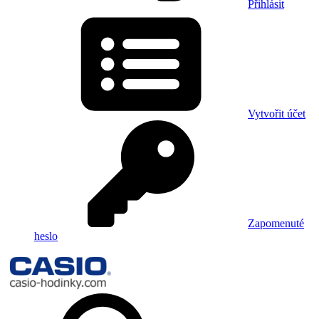
Přihlásit
Vytvořit účet
Zapomenuté
heslo