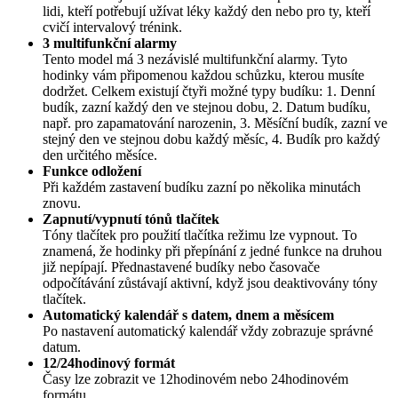
lidi, kteří potřebují užívat léky každý den nebo pro ty, kteří
cvičí intervalový trénink.
3 multifunkční alarmy
Tento model má 3 nezávislé multifunkční alarmy. Tyto
hodinky vám připomenou každou schůzku, kterou musíte
dodržet. Celkem existují čtyři možné typy budíku: 1. Denní
budík, zazní každý den ve stejnou dobu, 2. Datum budíku,
např. pro zapamatování narozenin, 3. Měsíční budík, zazní ve
stejný den ve stejnou dobu každý měsíc, 4. Budík pro každý
den určitého měsíce.
Funkce odložení
Při každém zastavení budíku zazní po několika minutách
znovu.
Zapnutí/vypnutí tónů tlačítek
Tóny tlačítek pro použití tlačítka režimu lze vypnout. To
znamená, že hodinky při přepínání z jedné funkce na druhou
již nepípají. Přednastavené budíky nebo časovače
odpočítávání zůstávají aktivní, když jsou deaktivovány tóny
tlačítek.
Automatický kalendář s datem, dnem a měsícem
Po nastavení automatický kalendář vždy zobrazuje správné
datum.
12/24hodinový formát
Časy lze zobrazit ve 12hodinovém nebo 24hodinovém
formátu.