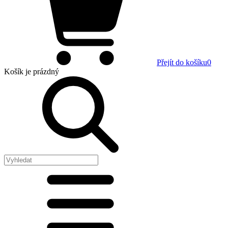
Přejít do košíku
0
Košík
je prázdný