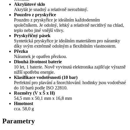
Akrylátové sklo
Akrylát je snadný a relativně nerozbitný.
Pouzdro z pryskyřice
Pouzdro z pryskyřice je ideálním každodenním
společníkem. Je odolný, lehký a relativně necitlivý na chlad,
teplo nebo jiné vnější vlivy.
Pryskyřičný pásek
Syntetická pryskyřice je ideálním materiálem pro náramky
díky svým extrémně odolným a flexibilním vlastnostem.
Přezka
Náramek je opatřen přezkou.
Dlouhá životnost baterie
10 let, 1 baterie. Nově vyvinutá elektronika zajišťuje výrazně
nižší spotřebu energie.
Klasifikace vodotěsnosti (10 bar)
Perfektní pro plavání a šnorchlování: hodinky jsou vodotěsné
do 10 barů podle ISO 22810.
Rozměry (V x Š x H)
54,5 mm x 50,1 mm x 16,8 mm
Hmotnost
cca. 58,0 g
Parametry