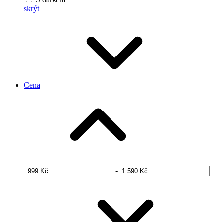
skrýt
Cena
-