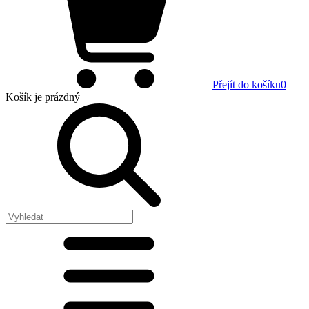
Přejít do košíku
0
Košík
je prázdný