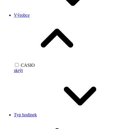
Výrobce
CASIO
skrýt
Typ hodinek