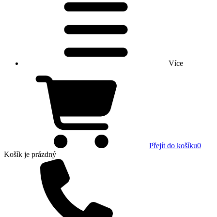
Více
Přejít do košíku
0
Košík
je prázdný