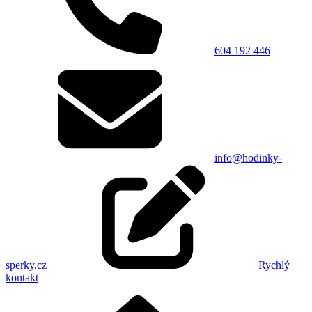
604 192 446
info@hodinky-
sperky.cz
Rychlý
kontakt