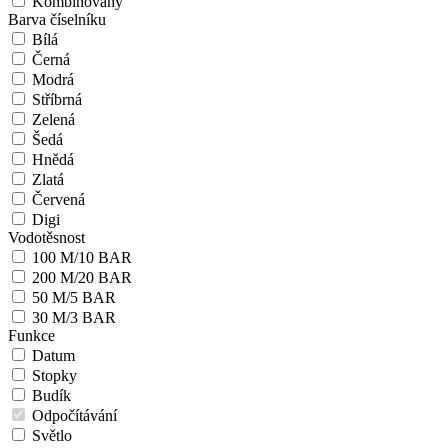
Kombinovaný
Barva číselníku
Bílá
Černá
Modrá
Stříbrná
Zelená
Šedá
Hnědá
Zlatá
Červená
Digi
Vodotěsnost
100 M/10 BAR
200 M/20 BAR
50 M/5 BAR
30 M/3 BAR
Funkce
Datum
Stopky
Budík
Odpočítávání
Světlo