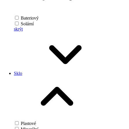
Bateriový
Solární
skrýt
Sklo
Plastové