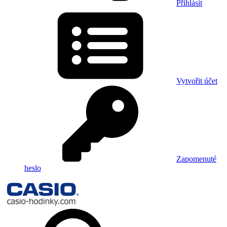
Přihlásit
Vytvořit účet
Zapomenuté
heslo