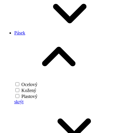
Pásek
Ocelový
Kožený
Plastový
skrýt