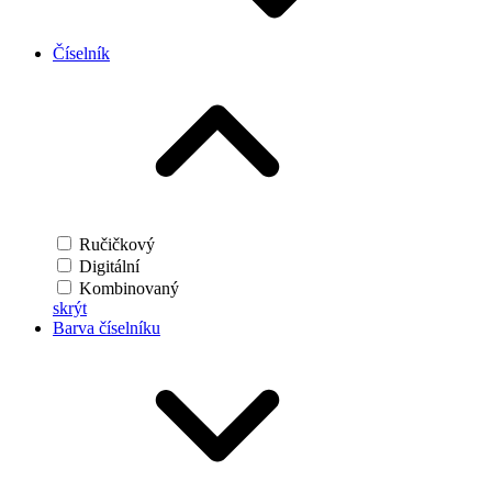
Číselník
Ručičkový
Digitální
Kombinovaný
skrýt
Barva číselníku