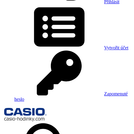
Přihlásit
Vytvořit účet
Zapomenuté
heslo