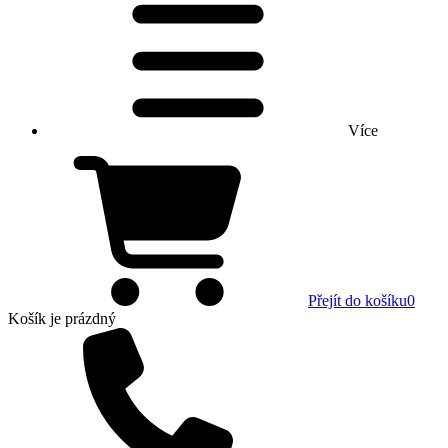
Více
Přejít do košíku
0
Košík
je prázdný