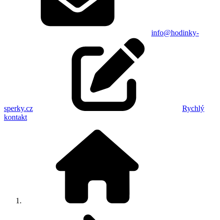
info@hodinky-
sperky.cz
Rychlý
kontakt