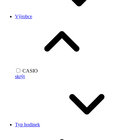
Výrobce
CASIO
skrýt
Typ hodinek