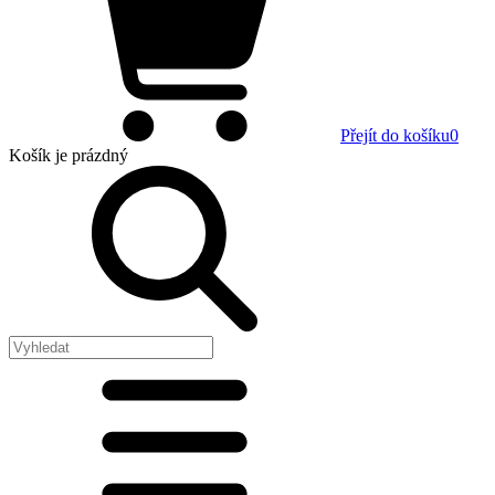
Přejít do košíku
0
Košík
je prázdný