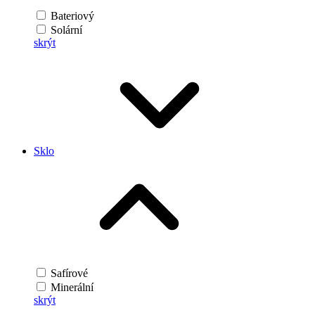
Bateriový
Solární
skrýt
Sklo
Safírové
Minerální
skrýt