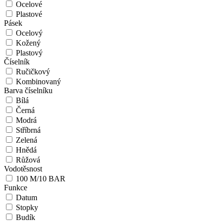
Ocelové
Plastové
Pásek
Ocelový
Kožený
Plastový
Číselník
Ručičkový
Kombinovaný
Barva číselníku
Bílá
Černá
Modrá
Stříbrná
Zelená
Hnědá
Růžová
Vodotěsnost
100 M/10 BAR
Funkce
Datum
Stopky
Budík