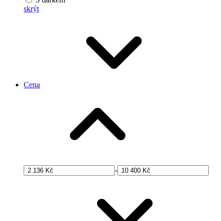
skrýt
Cena
-