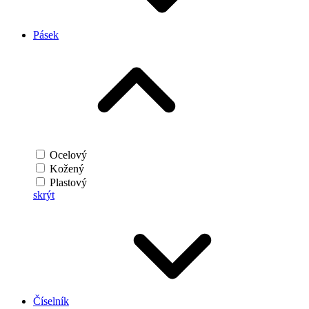
Pásek
Ocelový
Kožený
Plastový
skrýt
Číselník