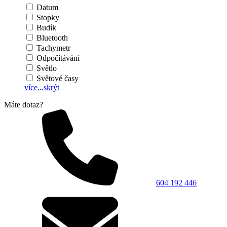
Datum
Stopky
Budík
Bluetooth
Tachymetr
Odpočítávání
Světlo
Světové časy
více...
skrýt
Máte dotaz?
604 192 446