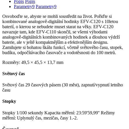
Popis
Popis
Parametry
9
Parametry
9
Osvoboďte se, abyste se mohli soustředit na život. Pořiďte si
kombinované analogově-digitální hodinky EFV-C120 s 10letou
baterií, o kterou se nebudete muset starat na věky. EFV-C120
navazuje tam, kde EFV-C110 skončil, se všemi výhodami
analogově-digitálních kombinovaných hodinek a dlouhou výdrží
baterie, ale v ještě kompaktnějším a efektivnějším designu.
Zamilujete si bohatou škálu funkcí, včetně světového času, stopek,
budíku, odpočítávacího časovače a vodotěsnosti do 100 metrů.
Rozměry:
49,5 × 45,5 × 13,7 mm
Světový čas
Světový čas 29 časových pásem (30 měst), zapnutí/vypnutí letního
času
Stopky
Stopky 1/100 sekundy Kapacita měření: 23:59'59,99'' Režimy
měření: Uplynulý čas, mezičas, časy 1.-2.