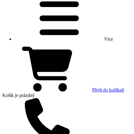
Více
Přejít do košíku
0
Košík
je prázdný