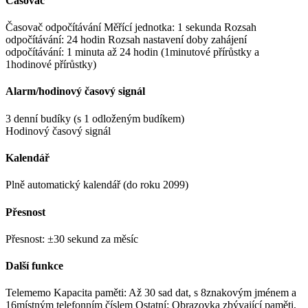
Časovač
Časovač odpočítávání Měřící jednotka: 1 sekunda Rozsah
odpočítávání: 24 hodin Rozsah nastavení doby zahájení
odpočítávání: 1 minuta až 24 hodin (1minutové přírůstky a
1hodinové přírůstky)
Alarm/hodinový časový signál
3 denní budíky (s 1 odloženým budíkem)
Hodinový časový signál
Kalendář
Plně automatický kalendář (do roku 2099)
Přesnost
Přesnost: ±30 sekund za měsíc
Další funkce
Telememo Kapacita paměti: Až 30 sad dat, s 8znakovým jménem a
16místným telefonním číslem Ostatní: Obrazovka zbývající paměti,