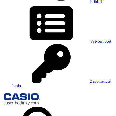
Přihlásit
Vytvořit účet
Zapomenuté
heslo