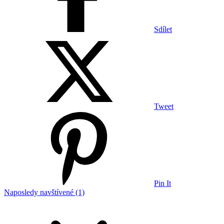
Sdílet
Tweet
Pin It
Naposledy navštívené (1)