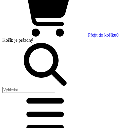
Přejít do košíku
0
Košík
je prázdný