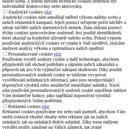
našem webu. Z tohoto důvodu technické cookies nemohou být
individuálně deaktivovány nebo aktivovány.
Analytické cookies
více
Analytické cookies nám umožňují měření výkonu našeho webu a
našich reklamních kampaní. Jejich pomocí určujeme počet návštěv a
zdroje návštěv našich internetových stránek. Data získaná pomocí
těchto cookies zpracováváme souhrnně, bez použití identifikátorů,
které ukazují na konkrétní uživatelé našeho webu. Pokud vypnete
používání analytických cookies ve vztahu k Vaší návštěvě, ztrácíme
možnost analýzy výkonu a optimalizace našich opatření.
Personalizované cookies
více
Používáme rovněž soubory cookie a další technologie, abychom
přizpůsobili náš obchod potřebám a zájmům našich zákazníků a
připravili tak pro Vás výjimečné nákupní zkušenosti. Díky použití
personalizovaných souborů cookie se můžeme vyvarovat
vysvětlování nežádoucích informací, jako jsou neodpovídající
doporučení výrobků nebo neužitečné mimořádné nabídky. Navíc
nám používání personalizovaných souborů cookie umožňuje nabízet
Vám dodatečné funkce, jako například doporučení výrobků
přizpůsobených Vašim potřebám.
Reklamní cookies
více
Reklamní cookies používáme my nebo naši partneři, abychom Vám
mohli zobrazit vhodné obsahy nebo reklamy jak na našich
stránkách, tak na stránkách třetích subjektů. Díky tomu můžeme
vytvářet profily založené na Vašich zájmech, tak zvané