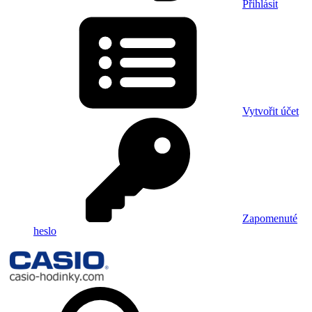
Přihlásit
Vytvořit účet
Zapomenuté
heslo