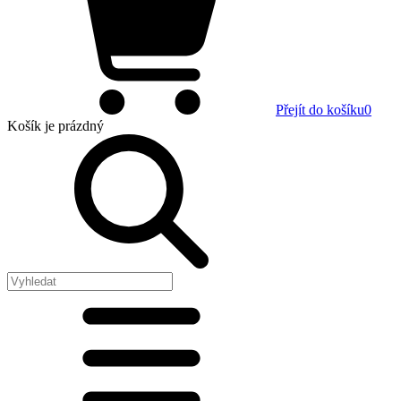
Přejít do košíku
0
Košík
je prázdný