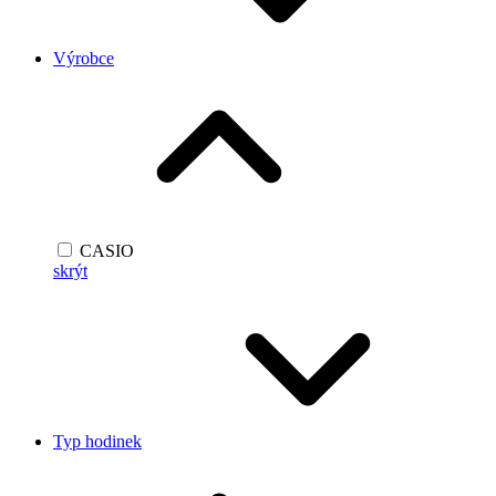
Výrobce
CASIO
skrýt
Typ hodinek