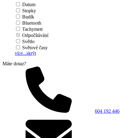
Datum
Stopky
Budík
Bluetooth
Tachymetr
Odpočítávání
Světlo
Světové časy
více...
skrýt
Máte dotaz?
604 192 446