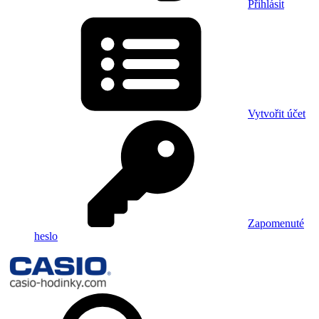
Přihlásit
Vytvořit účet
Zapomenuté
heslo