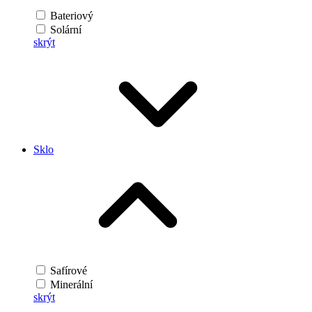
Bateriový
Solární
skrýt
Sklo
Safírové
Minerální
skrýt