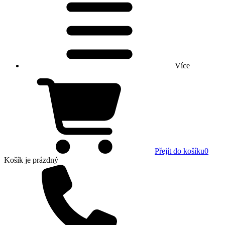
Více
Přejít do košíku
0
Košík
je prázdný