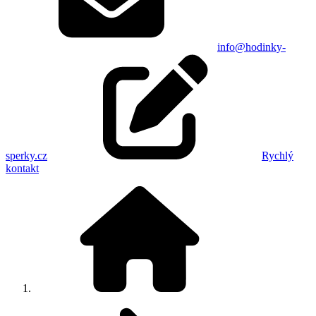
info@hodinky-
sperky.cz
Rychlý
kontakt