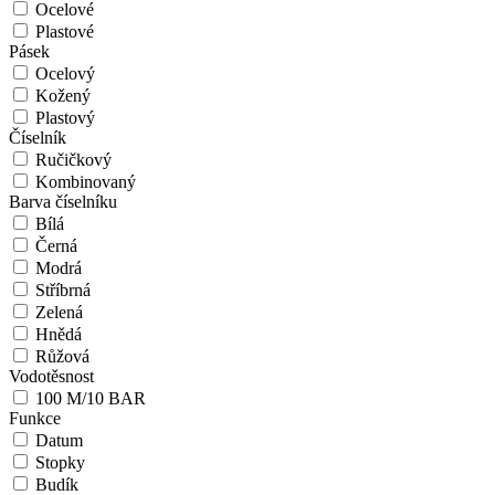
Ocelové
Plastové
Pásek
Ocelový
Kožený
Plastový
Číselník
Ručičkový
Kombinovaný
Barva číselníku
Bílá
Černá
Modrá
Stříbrná
Zelená
Hnědá
Růžová
Vodotěsnost
100 M/10 BAR
Funkce
Datum
Stopky
Budík