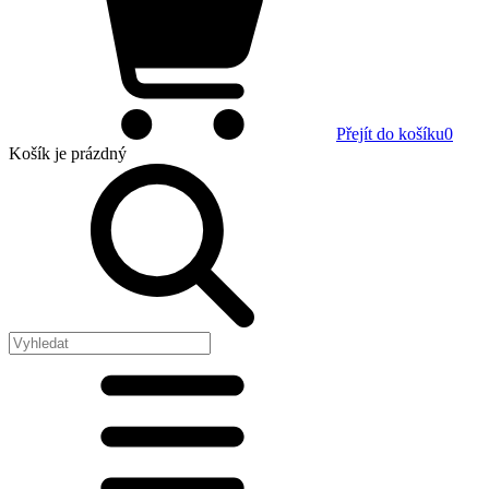
Přejít do košíku
0
Košík
je prázdný