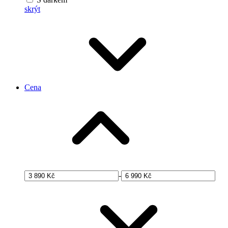
skrýt
Cena
-