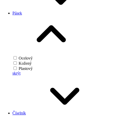
Pásek
Ocelový
Kožený
Plastový
skrýt
Číselník