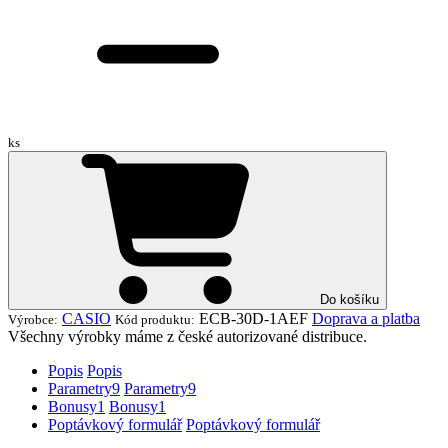
ks
Do košíku
CASIO
ECB-30D-1AEF
Doprava a platba
Výrobce:
Kód produktu:
Všechny výrobky máme z české autorizované distribuce.
Popis
Popis
Parametry
9
Parametry
9
Bonusy
1
Bonusy
1
Poptávkový formulář
Poptávkový formulář