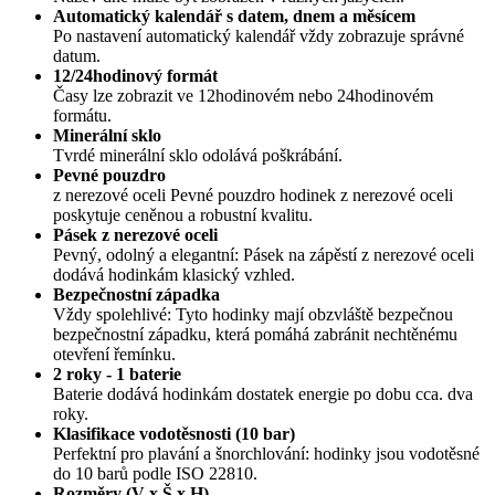
Automatický kalendář s datem, dnem a měsícem
Po nastavení automatický kalendář vždy zobrazuje správné
datum.
12/24hodinový formát
Časy lze zobrazit ve 12hodinovém nebo 24hodinovém
formátu.
Minerální sklo
Tvrdé minerální sklo odolává poškrábání.
Pevné pouzdro
z nerezové oceli Pevné pouzdro hodinek z nerezové oceli
poskytuje ceněnou a robustní kvalitu.
Pásek z nerezové oceli
Pevný, odolný a elegantní: Pásek na zápěstí z nerezové oceli
dodává hodinkám klasický vzhled.
Bezpečnostní západka
Vždy spolehlivé: Tyto hodinky mají obzvláště bezpečnou
bezpečnostní západku, která pomáhá zabránit nechtěnému
otevření řemínku.
2 roky - 1 baterie
Baterie dodává hodinkám dostatek energie po dobu cca. dva
roky.
Klasifikace vodotěsnosti (10 bar)
Perfektní pro plavání a šnorchlování: hodinky jsou vodotěsné
do 10 barů podle ISO 22810.
Rozměry (V x Š x H)