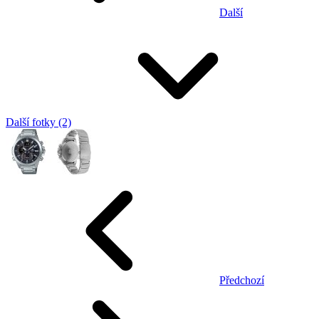
Další
Další fotky (2)
Předchozí