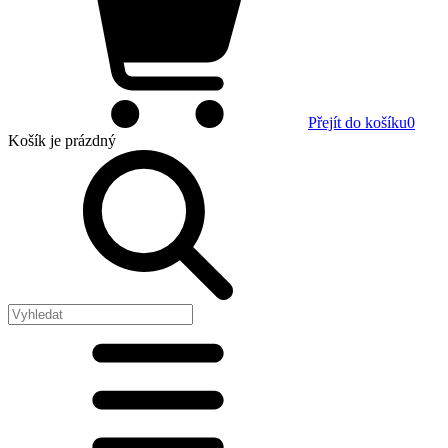
Přejít do košíku
0
Košík
je prázdný