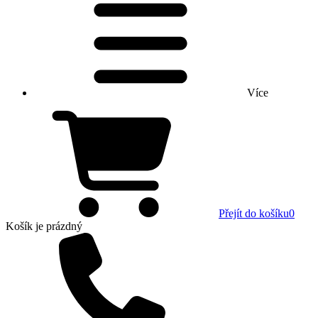
Více
Přejít do košíku
0
Košík
je prázdný