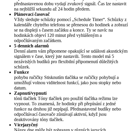
přednastavenou dobu vydají zvukový signál. Čas lze nastavit
na nejbližší sekundu až 24 hodin předem.
Plánovací časovač
Vždy sledujte schůzky pomocí „Schedule Timer“. Schůzky z
kalendáře chytrého telefonu se přenesou do hodinek a zobrazí
se na displeji s časem začátku a konce. Ty se navíc na
hodinkách objeví 120 minut před vyhlášeným a
odpočítávaným začátkem.
5 denních alarmů
Denní alarm vám připomene opakující se události akustickým
signálem v čase, který jste nastavili. Tento model má 5
nezávislých budíků pro flexibilní připomenutí důležitých
schůzek.
Funkce
pohybu ručičky Stisknutím tlačítka se ručičky pohybují a
umožňují volnou viditelnost funkcí, jako jsou stopky nebo
datum.
Zapnutí/vypnutí
tónů tlačítek Tóny tlačítek pro použití tlačítka režimu lze
vypnout. To znamená, že hodinky při přepínání z jedné
funkce na druhou již nepípají. Přednastavené budíky nebo
odpočítávací časovače zůstávají aktivní, když jsou
deaktivovány tóny tlačítek.
Vícejazyčný
Název dne může být zobrazen v různých jazycích.