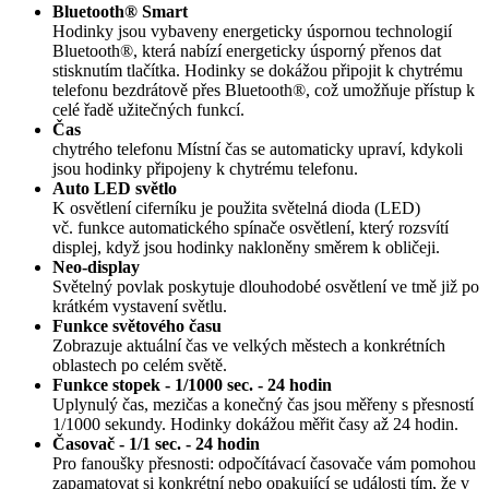
Bluetooth® Smart
Hodinky jsou vybaveny energeticky úspornou technologií
Bluetooth®, která nabízí energeticky úsporný přenos dat
stisknutím tlačítka. Hodinky se dokážou připojit k chytrému
telefonu bezdrátově přes Bluetooth®, což umožňuje přístup k
celé řadě užitečných funkcí.
Čas
chytrého telefonu Místní čas se automaticky upraví, kdykoli
jsou hodinky připojeny k chytrému telefonu.
Auto LED světlo
K osvětlení ciferníku je použita světelná dioda (LED)
vč. funkce automatického spínače osvětlení, který rozsvítí
displej, když jsou hodinky nakloněny směrem k obličeji.
Neo-display
Světelný povlak poskytuje dlouhodobé osvětlení ve tmě již po
krátkém vystavení světlu.
Funkce světového času
Zobrazuje aktuální čas ve velkých městech a konkrétních
oblastech po celém světě.
Funkce stopek - 1/1000 sec. - 24 hodin
Uplynulý čas, mezičas a konečný čas jsou měřeny s přesností
1/1000 sekundy. Hodinky dokážou měřit časy až 24 hodin.
Časovač - 1/1 sec. - 24 hodin
Pro fanoušky přesnosti: odpočítávací časovače vám pomohou
zapamatovat si konkrétní nebo opakující se události tím, že v