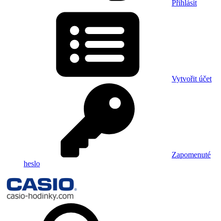
Přihlásit
Vytvořit účet
Zapomenuté
heslo