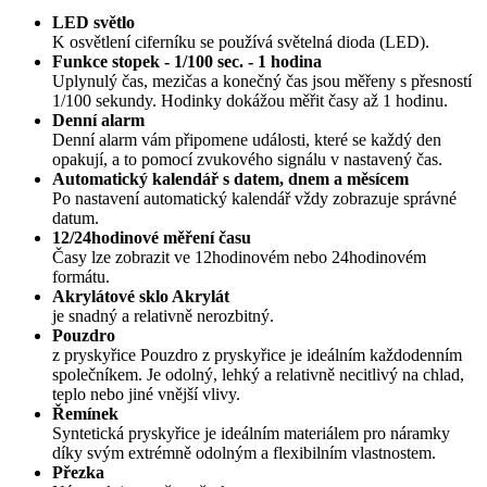
LED světlo
K osvětlení ciferníku se používá světelná dioda (LED).
Funkce stopek - 1/100 sec. - 1 hodina
Uplynulý čas, mezičas a konečný čas jsou měřeny s přesností
1/100 sekundy. Hodinky dokážou měřit časy až 1 hodinu.
Denní alarm
Denní alarm vám připomene události, které se každý den
opakují, a to pomocí zvukového signálu v nastavený čas.
Automatický kalendář s datem, dnem a měsícem
Po nastavení automatický kalendář vždy zobrazuje správné
datum.
12/24hodinové měření času
Časy lze zobrazit ve 12hodinovém nebo 24hodinovém
formátu.
Akrylátové sklo Akrylát
je snadný a relativně nerozbitný.
Pouzdro
z pryskyřice Pouzdro z pryskyřice je ideálním každodenním
společníkem. Je odolný, lehký a relativně necitlivý na chlad,
teplo nebo jiné vnější vlivy.
Řemínek
Syntetická pryskyřice je ideálním materiálem pro náramky
díky svým extrémně odolným a flexibilním vlastnostem.
Přezka