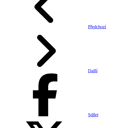
Předchozí
Další
Sdílet