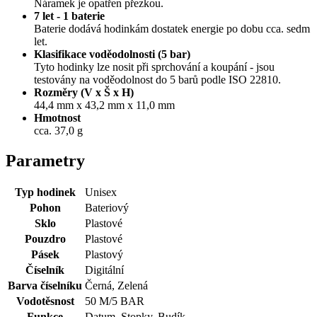
Náramek je opatřen přezkou.
7 let - 1 baterie
Baterie dodává hodinkám dostatek energie po dobu cca. sedm
let.
Klasifikace voděodolnosti (5 bar)
Tyto hodinky lze nosit při sprchování a koupání - jsou
testovány na voděodolnost do 5 barů podle ISO 22810.
Rozměry (V x Š x H)
44,4 mm x 43,2 mm x 11,0 mm
Hmotnost
cca. 37,0 g
Parametry
Typ hodinek
Unisex
Pohon
Bateriový
Sklo
Plastové
Pouzdro
Plastové
Pásek
Plastový
Číselník
Digitální
Barva číselníku
Černá, Zelená
Vodotěsnost
50 M/5 BAR
Funkce
Datum, Stopky, Budík