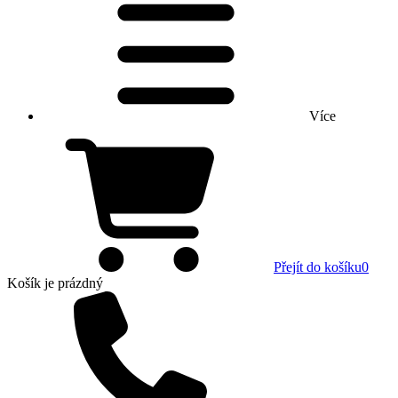
Více
Přejít do košíku
0
Košík
je prázdný