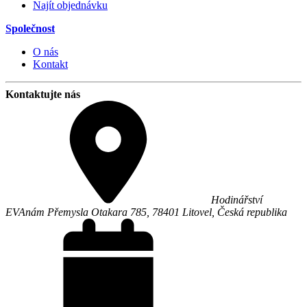
Najít objednávku
Společnost
O nás
Kontakt
Kontaktujte nás
Hodinářství
EVA
nám Přemysla Otakara 785,
78401
Litovel
,
Česká republika