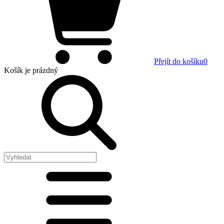
Přejít do košíku
0
Košík
je prázdný