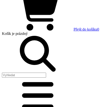
Přejít do košíku
0
Košík
je prázdný