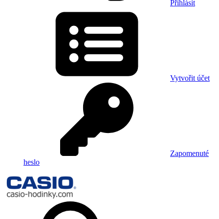
Přihlásit
Vytvořit účet
Zapomenuté
heslo