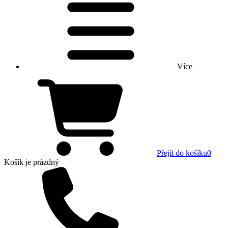
Více
Přejít do košíku
0
Košík
je prázdný