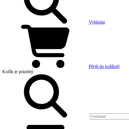
Vyhledat
Přejít do košíku
0
Košík
je prázdný