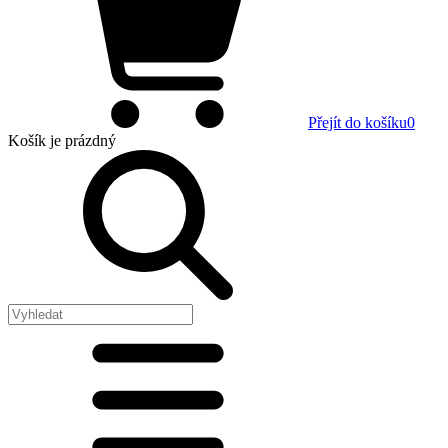
Přejít do košíku
0
Košík
je prázdný