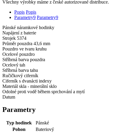
Všechny výrobky máme z české autorizované distribuce.
Popis
Popis
Parametry
9
Parametry
9
Pánské náramkové hodinky
Napájení z baterie
Strojek 5374
Průměr pouzdra 43,6 mm
Pouzdro ve tvaru kruhu
Ocelové pouzdro
Stříbrná barva pouzdra
Ocelový tah
Stříbrná barva tahu
Ručičkový ciferník
Ciferník s dvanácti indexy
Materiál skla - minerální sklo
Odolné proti vodě během sprchování a mytí
Datum
Parametry
Typ hodinek
Pánské
Pohon
Bateriový