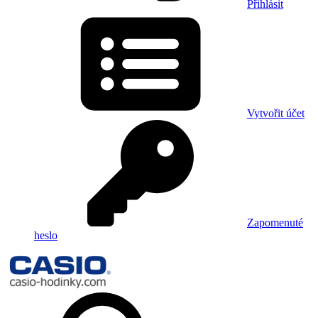
Přihlásit
Vytvořit účet
Zapomenuté
heslo