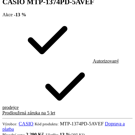
CASIO MTP-1374PD-5AVEF
Akce
-13 %
Autorizovaný
prodejce
Prodloužená záruka na 5 let
CASIO
MTP-1374PD-5AVEF
Doprava a
Výrobce:
Kód produktu:
platba
2 290 Kč
13 %
Původní cena
.
Ušetříte
(295 Kč)
.