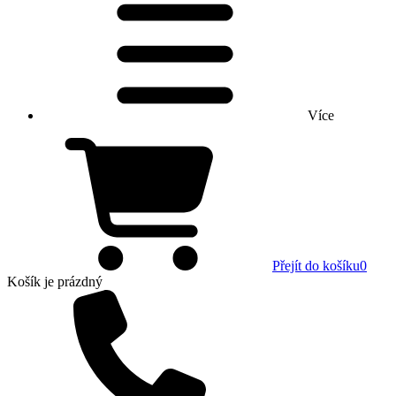
Více
Přejít do košíku
0
Košík
je prázdný