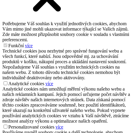
Potřebujeme Váš souhlas k využití jednotlivých cookies, abychom
Vám mimo jiné mohli ukazovat informace týkající se Vašich zájmů.
Zde máte možnost přizpůsobit soubory cookie v souladu s vlastními
preferencemi.
Funkční
více
Technické cookies jsou nezbytné pro správné fungování webu a
všech funkcí, které nabízí. Jsou odpovědné mj. za uchovávání
produktů v košíku, nákupní proces a ukládání nastavení soukromí.
Nepožadujeme Váš souhlas s využitím technických cookies na
našem webu. Z tohoto důvodu technické cookies nemohou být
individuálně deaktivovány nebo aktivovány.
Analytické cookies
více
Analytické cookies nám umožňují měření výkonu našeho webu a
našich reklamních kampaní. Jejich pomocí určujeme počet návštěv a
zdroje návštěv našich internetových stránek. Data získaná pomocí
těchto cookies zpracováváme souhrnně, bez použití identifikátorů,
které ukazují na konkrétní uživatelé našeho webu. Pokud vypnete
používání analytických cookies ve vztahu k Vaší návštěvě, ztrácíme
možnost analýzy výkonu a optimalizace našich opatření.
Personalizované cookies
více
Používáme rovněž soubory cookie a další technologie, abychom