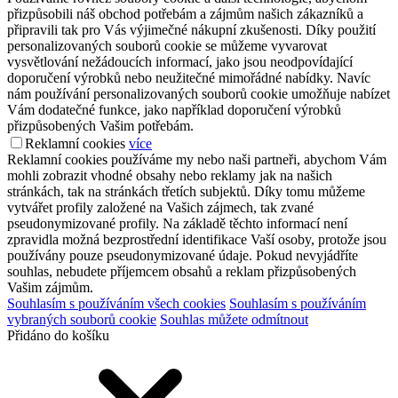
přizpůsobili náš obchod potřebám a zájmům našich zákazníků a
připravili tak pro Vás výjimečné nákupní zkušenosti. Díky použití
personalizovaných souborů cookie se můžeme vyvarovat
vysvětlování nežádoucích informací, jako jsou neodpovídající
doporučení výrobků nebo neužitečné mimořádné nabídky. Navíc
nám používání personalizovaných souborů cookie umožňuje nabízet
Vám dodatečné funkce, jako například doporučení výrobků
přizpůsobených Vašim potřebám.
Reklamní cookies
více
Reklamní cookies používáme my nebo naši partneři, abychom Vám
mohli zobrazit vhodné obsahy nebo reklamy jak na našich
stránkách, tak na stránkách třetích subjektů. Díky tomu můžeme
vytvářet profily založené na Vašich zájmech, tak zvané
pseudonymizované profily. Na základě těchto informací není
zpravidla možná bezprostřední identifikace Vaší osoby, protože jsou
používány pouze pseudonymizované údaje. Pokud nevyjádříte
souhlas, nebudete příjemcem obsahů a reklam přizpůsobených
Vašim zájmům.
Souhlasím s používáním všech cookies
Souhlasím s používáním
vybraných souborů cookie
Souhlas můžete odmítnout
Přidáno do košíku