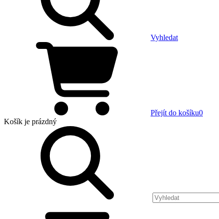
Vyhledat
Přejít do košíku
0
Košík
je prázdný