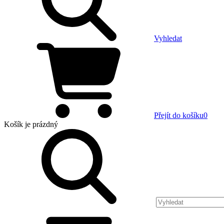
Vyhledat
Přejít do košíku
0
Košík
je prázdný