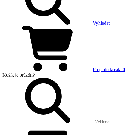
Vyhledat
Přejít do košíku
0
Košík
je prázdný