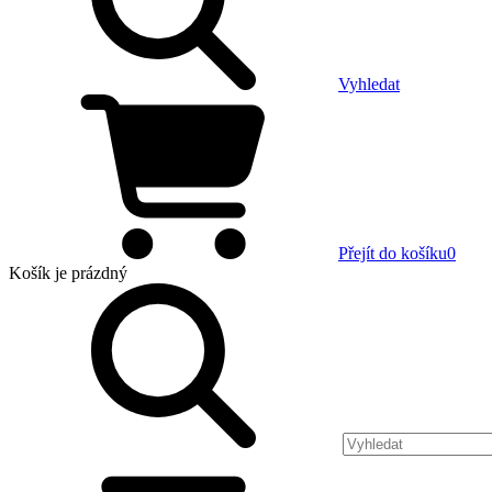
Vyhledat
Přejít do košíku
0
Košík
je prázdný